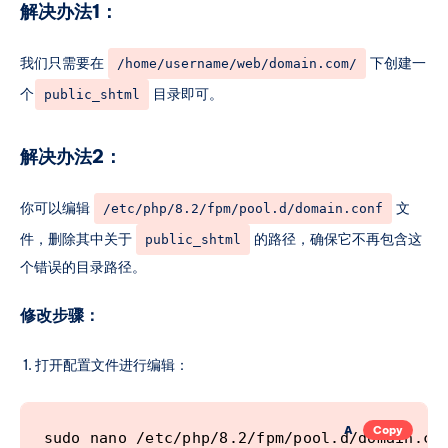
解决办法1：
    # PHP front controller

    location / {

我们只需要在
下创建一
        index index.php;

/home/username/web/domain.com/
        try_files $uri $uri/ /index.php$is_a
个
目录即可。
public_shtml
    }

解决办法2：
    # Single PHP-entrypoint (disables direct
		location ~ [^/]\.php(/|$) {

你可以编辑
文
/etc/php/8.2/fpm/pool.d/domain.conf
			try_files $uri =404;

件，删除其中关于
的路径，确保它不再包含这
public_shtml
个错误的目录路径。
			include /etc/nginx/fastcgi_params;

修改步骤：
			fastcgi_index index.php;

			fastcgi_param SCRIPT_FILENAME $document_root$fastcgi_script_name;

打开配置文件进行编辑：
			fastcgi_pass %backend_lsnr%;

A
Copy
sudo nano /etc/php/8.2/fpm/pool.d/domain.co