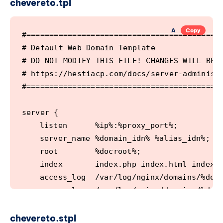
chevereto.tpl
A
Copy
#===========================================
# Default Web Domain Template               
# DO NOT MODIFY THIS FILE! CHANGES WILL BE L
# https://hestiacp.com/docs/server-administr
#===========================================
server {

	listen      %ip%:%proxy_port%;

	server_name %domain_idn% %alias_idn%;

	root        %docroot%;

	index       index.php index.html index.htm;

	access_log  /var/log/nginx/domains/%domain%.log combined;

	access_log  /var/log/nginx/domains/%domain%.bytes bytes;

	error_log   /var/log/nginx/domains/%domain%.error.log error;

chevereto.stpl