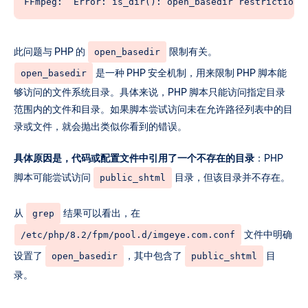
FFmpeg:	 Error: is_dir(): open_basedir restr
        return 404;

    }

			include /etc/nginx/fastcgi_params;

    location ~* /\.ht {

此问题与 PHP 的
限制有关。
open_basedir
        return 404;

			fastcgi_index index.php;

是一种 PHP 安全机制，用来限制 PHP 脚本能
open_basedir
    }

			fastcgi_param SCRIPT_FILENAME $document_root$fastcgi_script_name;

够访问的文件系统目录。具体来说，PHP 脚本只能访问指定目录
范围内的文件和目录。如果脚本尝试访问未在允许路径列表中的目
    # Image not found replacement

			fastcgi_pass %backend_lsnr%;

录或文件，就会抛出类似你看到的错误。
    location ~* \.(jpe?g|png|gif|webp)$ {

        log_not_found off;

具体原因是，代码或配置文件中引用了一个不存在的目录
：PHP
			include %home%/%user%/conf/web/%domain%/nginx.fastcgi_cache.conf*;

        error_page 404 /content/images/syste
脚本可能尝试访问
目录，但该目录并不存在。
		}

public_shtml
    }

从
结果可以看出，在
	include /etc/nginx/conf.d/phpmyadmin.inc*;

grep
    # CORS header (avoids font rendering iss
	include /etc/nginx/conf.d/phppgadmin.inc*;

文件中明确
/etc/php/8.2/fpm/pool.d/imgeye.com.conf
    location ~* \.(ttf|ttc|otf|eot|woff|woff
	include %home%/%user%/conf/web/%domain%/nginx.conf_*;

设置了
，其中包含了
目
open_basedir
public_shtml
        add_header Access-Control-Allow-Orig
录。
    }
