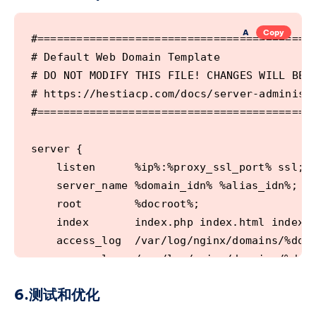
	include %home%/%user%/conf/web/%domain%/nginx.forcessl.conf*;

A
Copy
#===========================================
# Default Web Domain Template               
# DO NOT MODIFY THIS FILE! CHANGES WILL BE L
	    # Disable access to sensitive application files

# https://hestiacp.com/docs/server-administr
    location ~* (app|content|lib)/.*\.(po|ph
#===========================================
        return 404;

    }

server {

    location ~* composer\.json|composer\.loc
	listen      %ip%:%proxy_ssl_port% ssl;

        return 404;

	server_name %domain_idn% %alias_idn%;

    }

	root        %docroot%;

    location ~* /\.ht {

	index       index.php index.html index.htm;

        return 404;

	access_log  /var/log/nginx/domains/%domain%.log combined;

    }

	access_log  /var/log/nginx/domains/%domain%.bytes bytes;

	error_log   /var/log/nginx/domains/%domain%.error.log error;

    # Image not found replacement

6.测试和优化
    location ~* \.(jpe?g|png|gif|webp)$ {

	ssl_certificate     %ssl_pem%;
