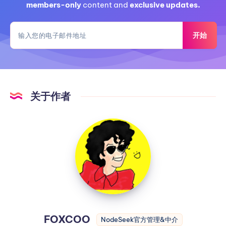
members-only
content and
exclusive updates.
开始
关于作者
FOXCOO
NodeSeek官方管理&中介