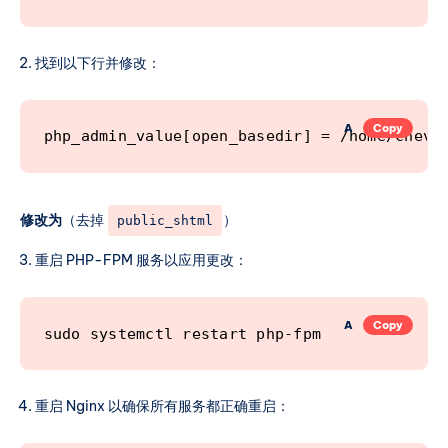
			include %home%/%user%/conf/web/%domain%/nginx.fastcgi_cache.conf*;

		}

找到以下行并修改：
	proxy_hide_header Upgrade;

A
Copy
	include /etc/nginx/conf.d/phpmyadmin.inc*;

php_admin_value[open_basedir] = /home/cheve
	include /etc/nginx/conf.d/phppgadmin.inc*;

	include %home%/%user%/conf/web/%domain%/nginx.ssl.conf_*;

修改为
（去掉
）
public_shtml
重启 PHP-FPM 服务以应用更改：
A
Copy
sudo systemctl restart php-fpm
重启 Nginx 以确保所有服务都正确重启：