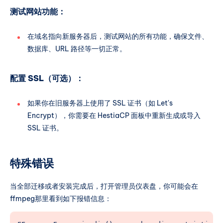
        log_not_found off;

测试网站功能：
	ssl_certificate_key %ssl_key%;

        error_page 404 /content/images/syste
	ssl_stapling        on;

    }

在域名指向新服务器后，测试网站的所有功能，确保文件、
	ssl_stapling_verify on;

数据库、URL 路径等一切正常。
    # CORS header (avoids font rendering iss
	# TLS 1.3 0-RTT anti-replay

    location ~* \.(ttf|ttc|otf|eot|woff|woff
	if ($anti_replay = 307) { return 307 https://$host$request_uri; }

配置 SSL（可选）：
        add_header Access-Control-Allow-Orig
	if ($anti_replay = 425) { return 425; }

    }

如果你在旧服务器上使用了 SSL 证书（如 Let's
	include %home%/%user%/conf/web/%domain%/nginx.hsts.conf*;

Encrypt），你需要在 HestiaCP 面板中重新生成或导入
    # PHP front controller

SSL 证书。
    location / {

        index index.php;

        try_files $uri $uri/ /index.php$is_a
特殊错误
	    # Disable access to sensitive application files

    }

    location ~* (app|content|lib)/.*\.(po|ph
当全部迁移或者安装完成后，打开管理员仪表盘，你可能会在
        return 404;

    # Single PHP-entrypoint (disables direct
ffmpeg那里看到如下报错信息：
    }

		location ~ [^/]\.php(/|$) {

    location ~* composer\.json|composer\.loc
			try_files $uri =404;
