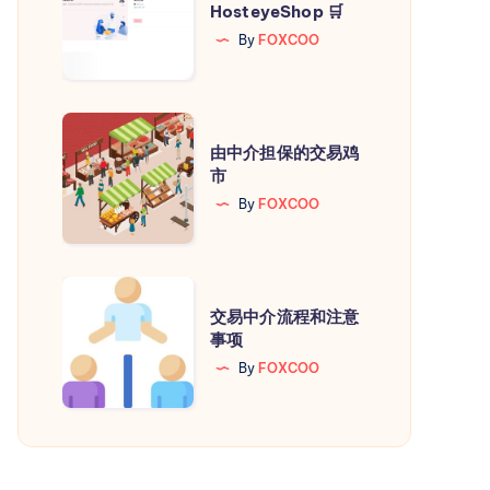
HosteyeShop 🛒
来
By
FOXCOO
到
HosteyeShop
🛒
由
由中介担保的交易鸡
中
市
介
By
FOXCOO
担
保
的
交
交
交易中介流程和注意
易
事项
易
中
By
FOXCOO
鸡
介
市
流
程
和