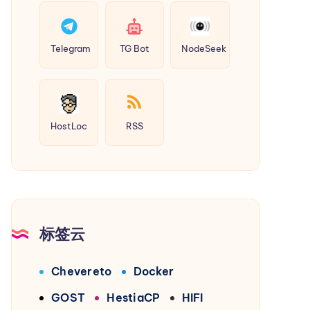
Telegram
TG Bot
NodeSeek
HostLoc
RSS
标签云
Chevereto
Docker
GOST
HestiaCP
HIFI