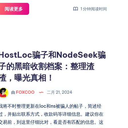
闲
阅读更多
1 分钟阅读时间
下
来
的
第
一
HostLoc骗子和NodeSeek骗
件
子的黑暗收割档案：整理渣
事，
不
渣，曝光真相！
是
写
由
FOXCOO
二月 21, 2024
眼
见，
我将不时整理更新在loc和ns被骗人的帖子，简述经
不
过，并贴出联系方式，收款码等详细信息。建议你在
是
交易前，到这里仔细比对，看是否有匹配的信息。这