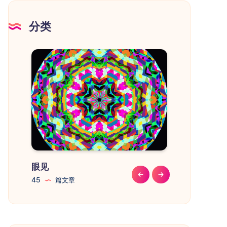
注
意
分类
事
项
眼见
教程
45
篇文章
41
篇文章