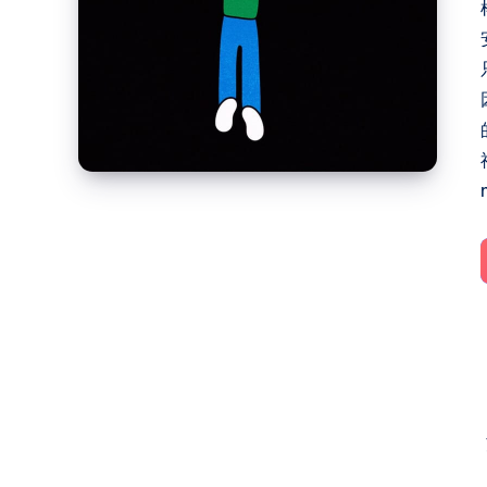
子
的
黑
暗
收
割
档
案：
整
理
渣
渣，
曝
光
真
相！