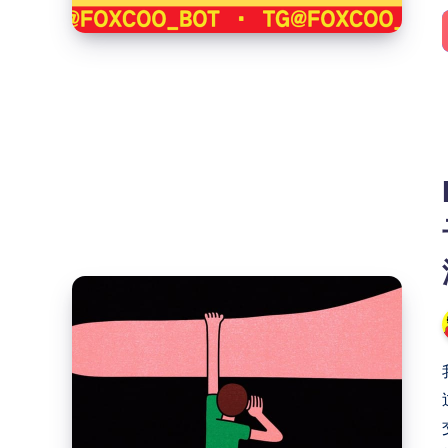
眼
见，
不
是
玩
小
鸡，
而
是
做
HostLoc
名
骗
片！
子
和
NodeSeek
骗