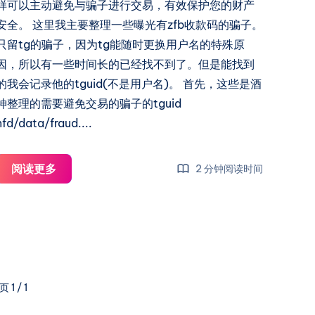
玩
样可以主动避免与骗子进行交易，有效保护您的财产
小
安全。 这里我主要整理一些曝光有zfb收款码的骗子。
鸡，
只留tg的骗子，因为tg能随时更换用户名的特殊原
而
因，所以有一些时间长的已经找不到了。但是能找到
是
的我会记录他的tguid(不是用户名)。 首先，这些是酒
做
神整理的需要避免交易的骗子的tguid
名
nfd/data/fraud....
片！
HostLoc
阅读更多
2 分钟阅读时间
骗
子
和
NodeSeek
骗
子
页 1 / 1
的