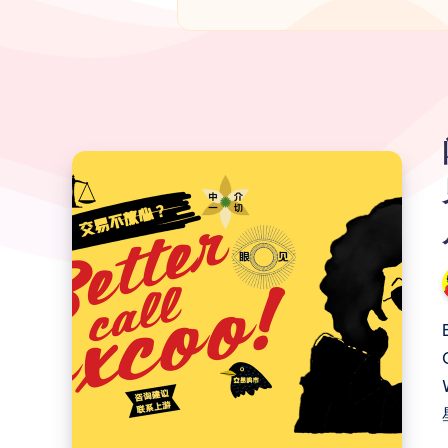
闲
下
来
的
第
一
件
事，
不
是
写