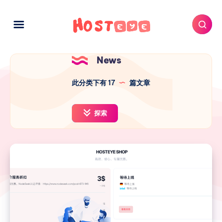
News
此分类下有 17
篇文章
探索
欢
迎
来
到
HosteyeShop
🛒