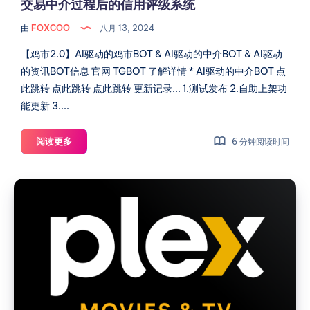
交易中介过程后的信用评级系统
级
由
FOXCOO
八月 13, 2024
系
统
【鸡市2.0】AI驱动的鸡市BOT & AI驱动的中介BOT & AI驱动
的资讯BOT信息 官网 TGBOT 了解详情 * AI驱动的中介BOT 点
此跳转 点此跳转 点此跳转 更新记录... 1.测试发布 2.自助上架功
能更新 3....
交
阅读更多
6 分钟阅读时间
易
中
Plex
介
安
过
装
程
后
后，
的
提
信
示
用
未
评
经