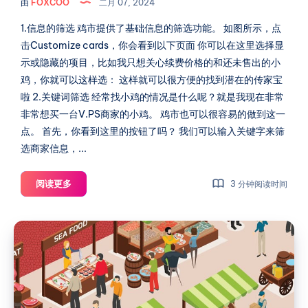
由
FOXCOO
二月 07, 2024
中
网
络
如
1.信息的筛选 鸡市提供了基础信息的筛选功能。 如图所示，点
$50/
何
击Customize cards，你会看到以下页面 你可以在这里选择显
月
筛
示或隐藏的项目，比如我只想关心续费价格的和还未售出的小
美
选
鸡，你就可以这样选： 这样就可以很方便的找到潜在的传家宝
国
出
啦 2.关键词筛选 经常找小鸡的情况是什么呢？就是我现在非常
心
非常想买一台V.PS商家的小鸡。 鸡市也可以很容易的做到这一
仪
点。 首先，你看到这里的按钮了吗？ 我们可以输入关键字来筛
的
选商家信息，...
伙
伴？
挑
阅读更多
3 分钟阅读时间
选
理
由
想
中
的
介
小
鸡：
担
在
保