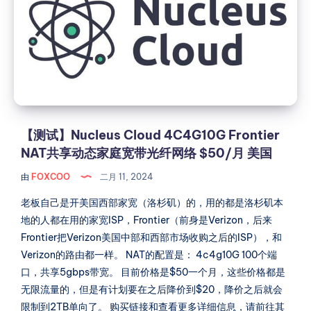
Cloud
4C4G10G
Frontier
NAT
共
享
动
态
【测试】Nucleus Cloud 4C4G10G Frontier
家
NAT共享动态家庭宽带光纤网络 $50/月 美国
庭
由
FOXCOO
二月 11, 2024
宽
带
老板自己是开美国西部家宽（洛杉矶）的，用的都是洛杉矶本
光
地的人都在用的家宽ISP，Frontier（前身是Verizon，后来
纤
Frontier把Verizon美国中部和西部市场收购之后的ISP），和
网
Verizon的路由都一样。 NAT的配置是： 4c4g10G 100个端
络
口，共享5gbps带宽。 目前价格是$50一个月，这些价格都是
$50/
无限流量的，但是有计划要在之后降价到$20，降价之后就会
月
限制到2TB单向了。 购买链接和查看更多详细信息，请前往其