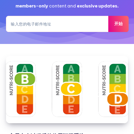
到
members-only
content and
exclusive updates.
最
后
开始
玩
的
是
什
么？
交
易
中
介
过
程
后
的
信
用
评