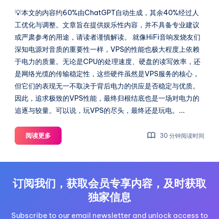
什
💡本文的内容约60%由ChatGPT自动生成，其余40%经过人
么？
工优化与调整。文章旨在提供娱乐性内容，并不具备专业建议
或严肃参考的用途，请读者谨慎解读。 就像HiFi音响发烧友们
深知电源对音质的重要性一样，VPS的性能也极大程度上依赖
于电力的质量。无论是CPU的处理速度、硬盘的读写效率，还
是网络光缆的传输稳定性，这些硬件虽然是VPS服务的核心，
但它们的表现无一不取决于背后电力的供应是否稳定与优质。
因此，追求极致的VPS性能，最终归根结底也是一场对电力的
追逐与较量。可以说，玩VPS的尽头，最终还是玩电。...
眼
阅读更多
30 分钟阅读时间
见|1007
谈
一
谈，
订阅我们，获取会员专享内容，及时获取
玩
独家信息
VPS
玩
Subscribe to our email newsletter and unlock access to