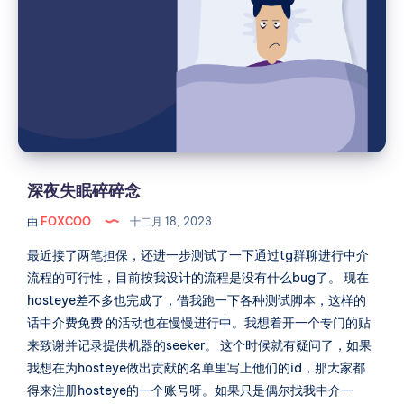
失
的
交
眠
易
碎
鸡
碎
市
念
深夜失眠碎碎念
由
FOXCOO
十二月 18, 2023
最近接了两笔担保，还进一步测试了一下通过tg群聊进行中介
流程的可行性，目前按我设计的流程是没有什么bug了。 现在
hosteye差不多也完成了，借我跑一下各种测试脚本，这样的
话中介费免费 的活动也在慢慢进行中。我想着开一个专门的贴
来致谢并记录提供机器的seeker。 这个时候就有疑问了，如果
我想在为hosteye做出贡献的名单里写上他们的id，那大家都
得来注册hosteye的一个账号呀。如果只是偶尔找我中介一