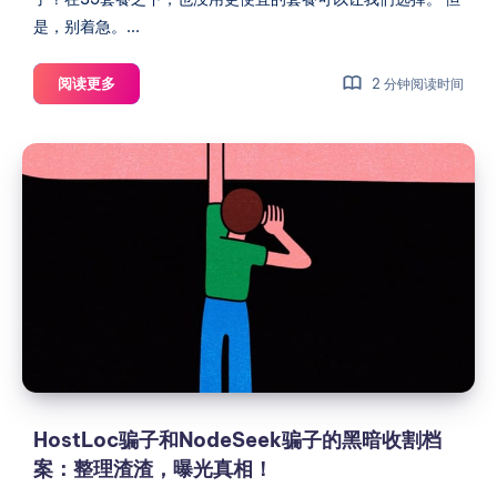
是，别着急。...
如
阅读更多
2 分钟阅读时间
何
注
HostLoc
册
骗
Mailgun
子
的
Flex
和
套
NodeSeek
餐
骗
——
子
即
的
用
黑
即
暗
付
收
HostLoc骗子和NodeSeek骗子的黑暗收割档
(PAYG)
割
案：整理渣渣，曝光真相！
付
档
费