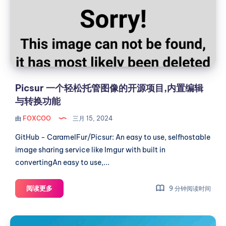
经
松
授
托
权，
管
您
图
无
像
权
的
访
开
Picsur 一个轻松托管图像的开源项目,内置编辑
问
源
与转换功能
此
项
服
由
FOXCOO
三月 15, 2024
目,
务
器
内
GitHub - CaramelFur/Picsur: An easy to use, selfhostable
的
置
image sharing service like Imgur with built in
解
编
convertingAn easy to use,...
决
辑
办
与
Picsur
阅读更多
9 分钟阅读时间
法
转
一
换
个
【测
轻
功