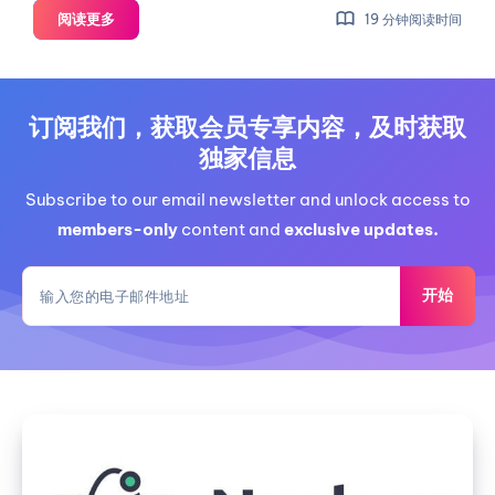
【测
阅读更多
19 分钟阅读时间
试】
PQS
CMHK
4C4G40G
订阅我们，获取会员专享内容，及时获取
500M
独家信息
动
态
Subscribe to our email newsletter and unlock access to
家
members-only
content and
exclusive updates.
宽
IP
开始
月
付
1111￥
香
港
【测
试】
Nucleus