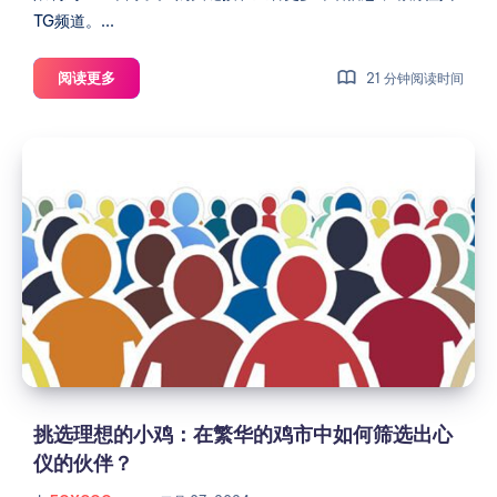
美
TG频道。...
国
【测
阅读更多
21 分钟阅读时间
试】
Nucleus
挑
Cloud
选
4C4G10G
理
Frontier
NAT
想
共
的
享
小
动
鸡：
态
在
家
繁
庭
华
宽
的
挑选理想的小鸡：在繁华的鸡市中如何筛选出心
带
鸡
仪的伙伴？
光
市
纤