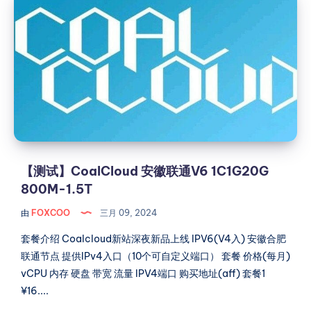
试】
松
能
CoalCloud
托
管
安
图
徽
像
联
的
通
开
V6
源
1C1G20G
项
800M-
目,
1.5T
【测试】CoalCloud 安徽联通V6 1C1G20G
内
800M-1.5T
置
编
由
FOXCOO
三月 09, 2024
辑
与
套餐介绍 Coalcloud新站深夜新品上线 IPV6(V4入) 安徽合肥
转
联通节点 提供IPv4入口（10个可自定义端口） 套餐 价格(每月)
换
vCPU 内存 硬盘 带宽 流量 IPV4端口 购买地址(aff) 套餐1
功
¥16....
能