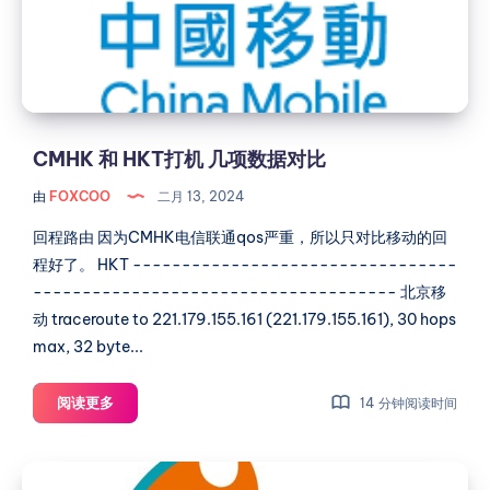
黑
几
暗
项
收
数
割
据
档
对
案：
比
CMHK 和 HKT打机 几项数据对比
整
理
由
FOXCOO
二月 13, 2024
渣
渣，
回程路由 因为CMHK电信联通qos严重，所以只对比移动的回
曝
程好了。 HKT ---------------------------------
光
------------------------------------- 北京移
真
动 traceroute to 221.179.155.161 (221.179.155.161), 30 hops
相！
max, 32 byte...
CMHK
阅读更多
14 分钟阅读时间
和
HKT
【测
打