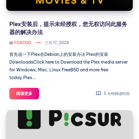
级
授
系
权，
统
您
Plex安装后，提示未经授权，您无权访问此服务
无
器的解决办法
权
由
FOXCOO
三月 17, 2024
访
问
首先说一下Plex在Debian上的安装办法 Plex的安装
此
DownloadsClick here to Download the Plex media server
服
for Windows, Mac, Linux FreeBSD and more free
务
today.Plex...
器
的
Plex
阅读更多
5 分钟阅读时间
解
安
决
装
Picsur
后，
办
一
提
法
个
示
未
轻