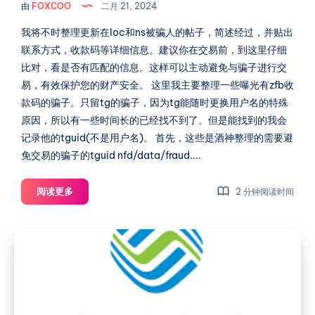
由
FOXCOO
二月 21, 2024
案：
模
式？
整
我将不时整理更新在loc和ns被骗人的帖子，简述经过，并贴出
理
联系方式，收款码等详细信息。建议你在交易前，到这里仔细
渣
比对，看是否有匹配的信息。这样可以主动避免与骗子进行交
渣，
易，有效保护您的财产安全。 这里我主要整理一些曝光有zfb收
曝
款码的骗子。只留tg的骗子，因为tg能随时更换用户名的特殊
光
原因，所以有一些时间长的已经找不到了。但是能找到的我会
真
记录他的tguid(不是用户名)。 首先，这些是酒神整理的需要避
相！
免交易的骗子的tguid nfd/data/fraud....
HostLoc
阅读更多
2 分钟阅读时间
骗
子
CMHK
和
和
NodeSeek
HKT
骗
子
打
的
机