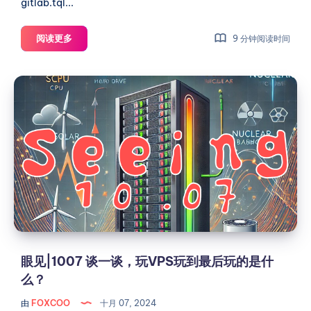
gitlab.tql...
HestiaCP
阅读更多
9 分钟阅读时间
安
装
眼
GitLab
见|1007
教
谈
程
一
谈，
玩
VPS
玩
到
最
后
眼见|1007 谈一谈，玩VPS玩到最后玩的是什
玩
么？
的
由
FOXCOO
十月 07, 2024
是