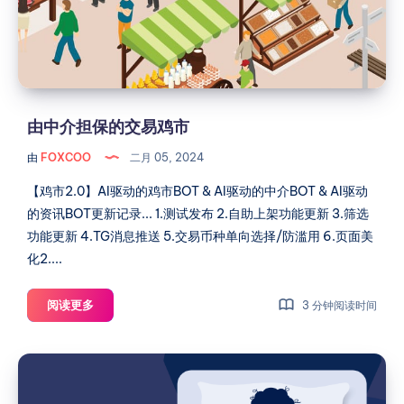
繁
的
华
交
的
易
鸡
鸡
市
市
中
由中介担保的交易鸡市
如
何
由
FOXCOO
二月 05, 2024
筛
选
【鸡市2.0】AI驱动的鸡市BOT & AI驱动的中介BOT & AI驱动
出
的资讯BOT更新记录... 1.测试发布 2.自助上架功能更新 3.筛选
心
功能更新 4.TG消息推送 5.交易币种单向选择/防滥用 6.页面美
仪
化2....
的
伙
由
阅读更多
3 分钟阅读时间
伴？
中
介
深
担
夜
保