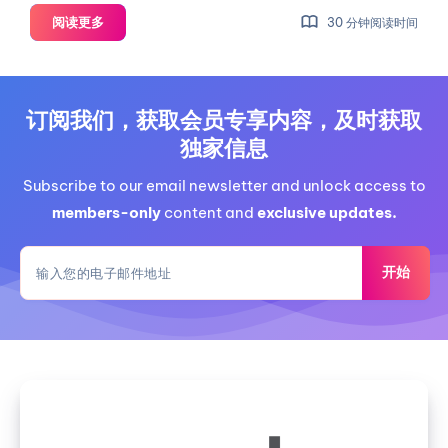
【测
阅读更多
30 分钟阅读时间
试】
CoalCloud
安
徽
订阅我们，获取会员专享内容，及时获取
联
独家信息
通
V6
Subscribe to our email newsletter and unlock access to
1C1G20G
members-only
content and
exclusive updates.
800M-
1.5T
开始
如
何
注