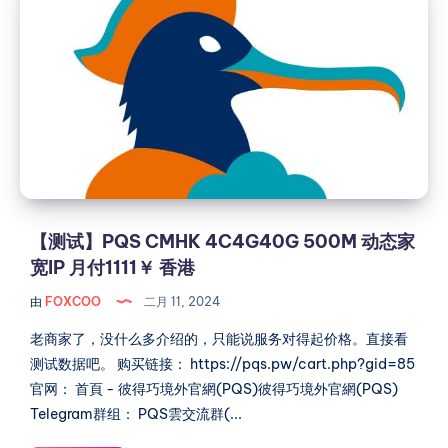
试】
机
PQS
几
项
CMHK
数
4C4G40G
据
500M
对
动
比
态
家
宽
IP
【测试】PQS CMHK 4C4G40G 500M 动态家
月
宽IP 月付1111￥ 香港
付
由
FOXCOO
二月 11, 2024
1111￥
香
老商家了，没什么多介绍的，只能说服务对得起价格。直接看
港
测试数据吧。 购买链接： https://pqs.pw/cart.php?gid=85
官网： 首頁 - 彼得巧境外官網(PQS)彼得巧境外官網(PQS)
Telegram群组： PQS雲交流群(...