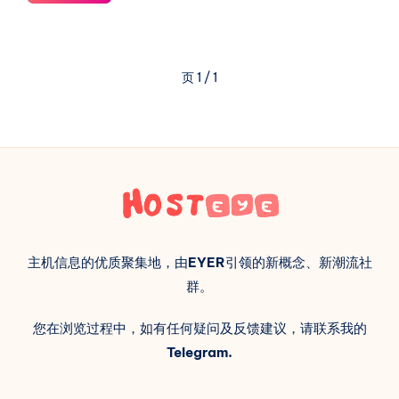
试】
Nucleus
Cloud
4C4G10G
页 1 / 1
Frontier
NAT
共
享
动
态
家
庭
宽
主机信息的优质聚集地，由
EYER
引领的新概念、新潮流社
带
群。
光
纤
您在浏览过程中，如有任何疑问及反馈建议，请联系我的
网
Telegram.
络
$50/
月