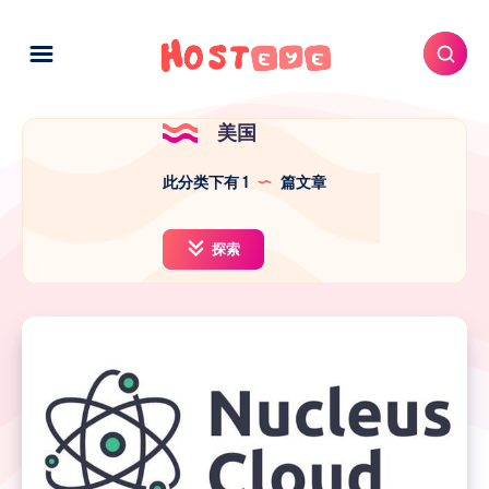
美国
此分类下有 1
篇文章
探索
【测
试】
Nucleus
Cloud
4C4G10G
Frontier