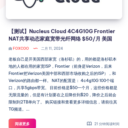
NAT
共
享
动
态
【测试】Nucleus Cloud 4C4G10G Frontier
家
NAT共享动态家庭宽带光纤网络 $50/月 美国
庭
由
FOXCOO
二月 11, 2024
宽
带
老板自己是开美国西部家宽（洛杉矶）的，用的都是洛杉矶本
光
地的人都在用的家宽ISP，Frontier（前身是Verizon，后来
纤
Frontier把Verizon美国中部和西部市场收购之后的ISP），和
网
Verizon的路由都一样。 NAT的配置是： 4c4g10G 100个端
络
口，共享5gbps带宽。 目前价格是$50一个月，这些价格都是
$50/
无限流量的，但是有计划要在之后降价到$20，降价之后就会
月
限制到2TB单向了。 购买链接和查看更多详细信息，请前往其
美
TG频道。...
国
【测
阅读更多
21 分钟阅读时间