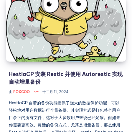
安
装
Restic
并
使
用
Autorestic
实
现
自
HestiaCP 安装 Restic 并使用 Autorestic 实现
动
自动增量备份
增
由
FOXCOO
十二月 11, 2024
量
备
HestiaCP 自带的备份功能提供了强大的数据保护功能，可以
份
轻松地对用户数据进行全量备份。其实现方式是打包整个用户
目录下的所有文件，这对于大多数用户来说已经足够。但如果
你需要更高效、灵活的备份方式，尤其是增量备份，那么使用