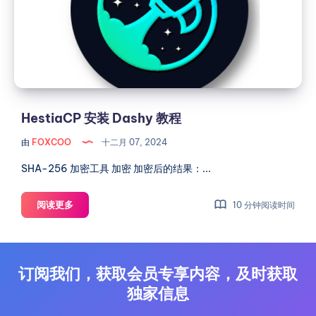
教
程
HestiaCP 安装 Dashy 教程
由
FOXCOO
十二月 07, 2024
SHA-256 加密工具 加密 加密后的结果：...
HestiaCP
阅读更多
10 分钟阅读时间
安
装
Dashy
教
订阅我们，获取会员专享内容，及时获取
程
独家信息