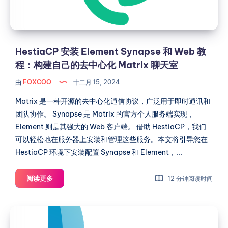
据
教
库
程：
的
构
默
建
HestiaCP 安装 Element Synapse 和 Web 教
认
自
程：构建自己的去中心化 Matrix 聊天室
管
己
理
由
FOXCOO
十二月 15, 2024
的
员
账
去
Matrix 是一种开源的去中心化通信协议，广泛用于即时通讯和
户
中
团队协作。 Synapse 是 Matrix 的官方个人服务端实现，
心
Element 则是其强大的 Web 客户端。 借助 HestiaCP，我们
化
可以轻松地在服务器上安装和管理这些服务。本文将引导您在
Matrix
HestiaCP 环境下安装配置 Synapse 和 Element，...
聊
天
HestiaCP
阅读更多
12 分钟阅读时间
室
安
装
将
Element
HestiaCP
Synapse