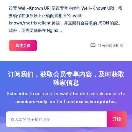
游
戏
设置 Well-Known URI 要设置客户端的 Well-Known URI，需
要确保在服务器上正确配置相应的 .well-
known/matrix/client 路径，并返回符合要求的 JSON 响应。
此外，还需要确保在 Nginx...
Element
阅读更多
11 分钟阅读时间
Synapse
的
进
阶
订阅我们，获取会员专享内容，及时获取
设
独家信息
置
Subscribe to our email newsletter and unlock access to
members-only
content and
exclusive updates.
开始