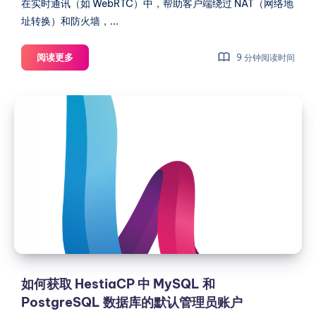
在实时通讯（如 WebRTC）中，帮助客户端绕过 NAT（网络地
址转换）和防火墙，...
HestiaCP
阅读更多
9 分钟阅读时间
安
装
如
Coturn
何
STUN/TURN
获
服
务
取
教
HestiaCP
程
中
MySQL
和
PostgreSQL
数
据
如何获取 HestiaCP 中 MySQL 和
库
PostgreSQL 数据库的默认管理员账户
的