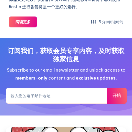
Restic 进行备份将是一个更好的选择。...
将
阅读更多
5 分钟阅读时间
HestiaCP
自
带
备
订阅我们，获取会员专享内容，及时获取
份
独家信息
功
能
Subscribe to our email newsletter and unlock access to
切
members-only
content and
exclusive updates.
换
为
开始
Restic
增
量
备
份
HestiaCP