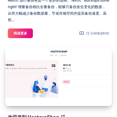
Restic 进行备份将是一个更好的选择。 restic · Backups done
right! 增量备份相比全量备份，能够只备份发生变化的数据，
从而大幅减少备份数据量，节省存储空间并提高备份速度。虽
然...
HestiaCP
阅读更多
12 分钟阅读时间
安
装
欢
Restic
迎
并
来
使
用
到
Autorestic
HosteyeShop
实
🛒
现
自
动
增
量
备