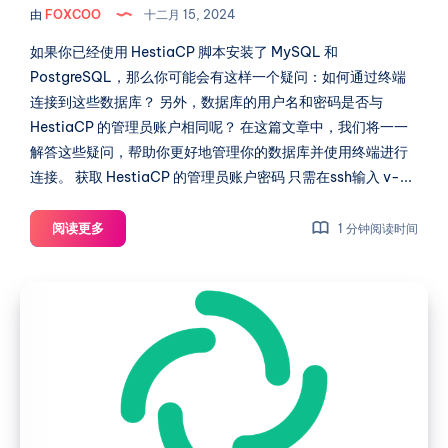
由
FOXCOO
十二月 15, 2024
默
认
如果你已经使用 HestiaCP 脚本安装了 MySQL 和
管
PostgreSQL，那么你可能会有这样一个疑问：如何通过终端
理
连接到这些数据库？ 另外，数据库的用户名和密码是否与
员
HestiaCP 的管理员账户相同呢？ 在这篇文章中，我们将一一
账
解答这些疑问，帮助你更好地管理你的数据库并使用终端进行
户
连接。 获取 HestiaCP 的管理员账户密码 只需在ssh输入 v-...
如
阅读更多
1 分钟阅读时间
何
获
HestiaCP
取
安
HestiaCP
装
中
MySQL
Element
和
Synapse
PostgreSQL
和
数
Web