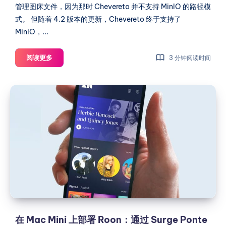
理
管理图床文件，因为那时 Chevereto 并不支持 MinIO 的路径模
中
式。 但随着 4.2 版本的更新，Chevereto 终于支持了
心
MinIO，...
Chevereto
阅读更多
3 分钟阅读时间
图
床
在
迁
Mac
移
Mini
指
南：
上
将
部
文
署
件
Roon：
转
通
移
过
到
Surge
MinIO
Ponte
在 Mac Mini 上部署 Roon：通过 Surge Ponte