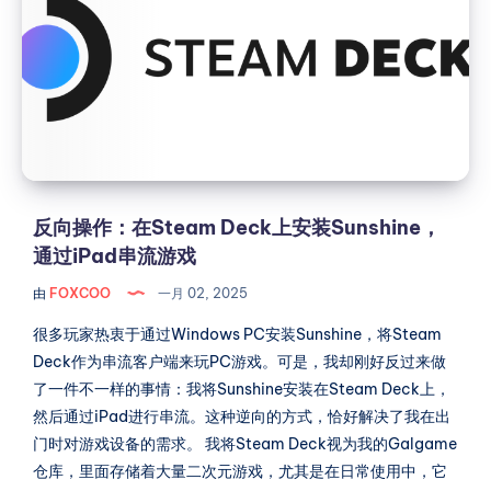
操
Restic
作：
增
在
量
Steam
备
Deck
份
上
安
装
Sunshine，
反向操作：在Steam Deck上安装Sunshine，
通
通过iPad串流游戏
过
由
FOXCOO
一月 02, 2025
iPad
串
很多玩家热衷于通过Windows PC安装Sunshine，将Steam
流
Deck作为串流客户端来玩PC游戏。可是，我却刚好反过来做
游
了一件不一样的事情：我将Sunshine安装在Steam Deck上，
戏
然后通过iPad进行串流。这种逆向的方式，恰好解决了我在出
门时对游戏设备的需求。 我将Steam Deck视为我的Galgame
仓库，里面存储着大量二次元游戏，尤其是在日常使用中，它