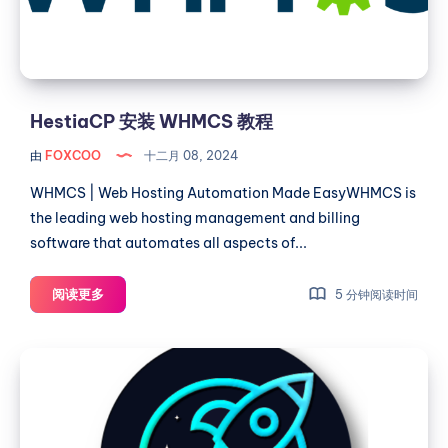
HestiaCP 安装 WHMCS 教程
由
FOXCOO
十二月 08, 2024
WHMCS | Web Hosting Automation Made EasyWHMCS is
the leading web hosting management and billing
software that automates all aspects of...
HestiaCP
阅读更多
5 分钟阅读时间
安
装
HestiaCP
WHMCS
安
教
装
程
Dashy