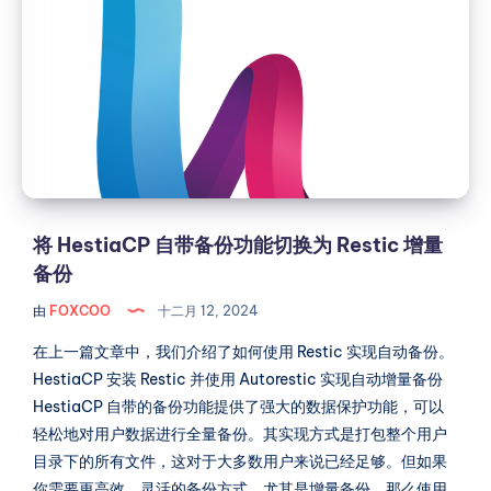
自
和
Web
带
教
备
程：
份
构
功
建
能
自
切
己
换
的
为
将 HestiaCP 自带备份功能切换为 Restic 增量
去
Restic
备份
中
增
心
由
FOXCOO
十二月 12, 2024
量
化
Matrix
备
在上一篇文章中，我们介绍了如何使用 Restic 实现自动备份。
聊
份
HestiaCP 安装 Restic 并使用 Autorestic 实现自动增量备份
天
HestiaCP 自带的备份功能提供了强大的数据保护功能，可以
室
轻松地对用户数据进行全量备份。其实现方式是打包整个用户
目录下的所有文件，这对于大多数用户来说已经足够。但如果
你需要更高效、灵活的备份方式，尤其是增量备份，那么使用