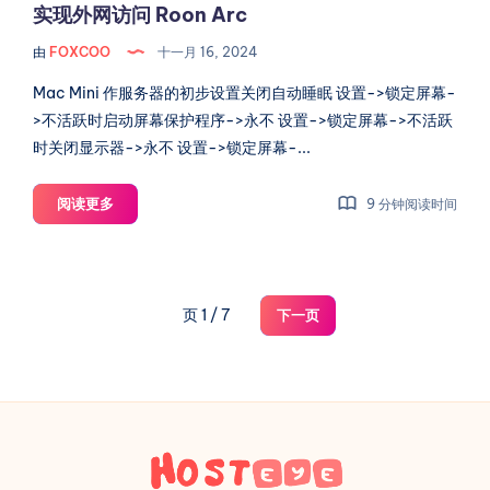
实
实现外网访问 Roon Arc
现
由
FOXCOO
十一月 16, 2024
外
网
Mac Mini 作服务器的初步设置关闭自动睡眠 设置->锁定屏幕-
访
>不活跃时启动屏幕保护程序->永不 设置->锁定屏幕->不活跃
问
时关闭显示器->永不 设置->锁定屏幕-...
Roon
Arc
在
阅读更多
9 分钟阅读时间
Mac
Mini
上
部
页 1 / 7
下一页
署
Roon：
通
过
Surge
Ponte
实