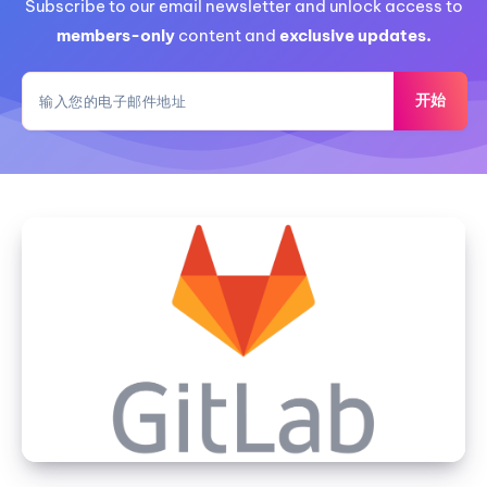
Subscribe to our email newsletter and unlock access to
members-only
content and
exclusive updates.
开始
HestiaCP
安
装
GitLab
Docker
版
以
及
外
置