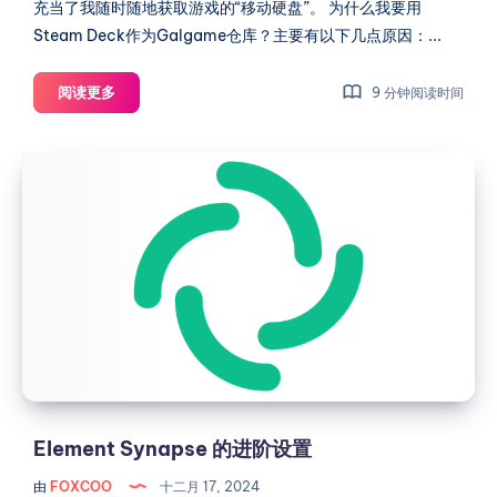
充当了我随时随地获取游戏的“移动硬盘”。 为什么我要用
Steam Deck作为Galgame仓库？主要有以下几点原因：...
反
阅读更多
9 分钟阅读时间
向
操
Element
作：
Synapse
在
的
Steam
Deck
进
上
阶
安
设
装
置
Sunshine，
通
过
iPad
Element Synapse 的进阶设置
串
流
由
FOXCOO
十二月 17, 2024