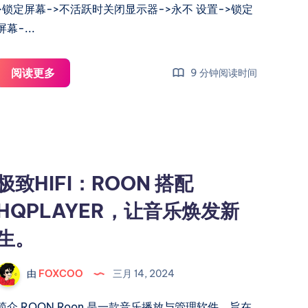
>锁定屏幕->不活跃时关闭显示器->永不 设置->锁定
屏幕-...
在
阅读更多
9 分钟阅读时间
Mac
Mini
上
部
署
极致HIFI：ROON 搭配
Roon：
HQPLAYER，让音乐焕发新
通
过
生。
Surge
Ponte
由
FOXCOO
三月 14, 2024
实
现
简介 ROON Roon 是一款音乐播放与管理软件，旨在