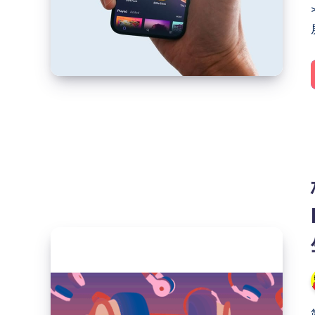
过
Surge
Ponte
实
现
外
网
访
问
Roon
Arc
极
致
HIFI：
ROON
搭