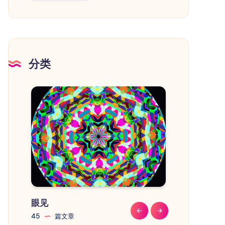
流
程
和
注
意
分类
事
项
眼见
教程
45
篇文章
41
篇文章