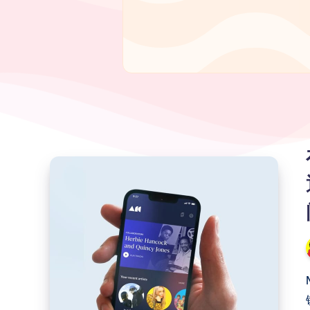
在
Mac
Mini
上
部
署
Roon：
通