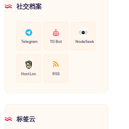
社交档案
Telegram
TG Bot
NodeSeek
HostLoc
RSS
标签云