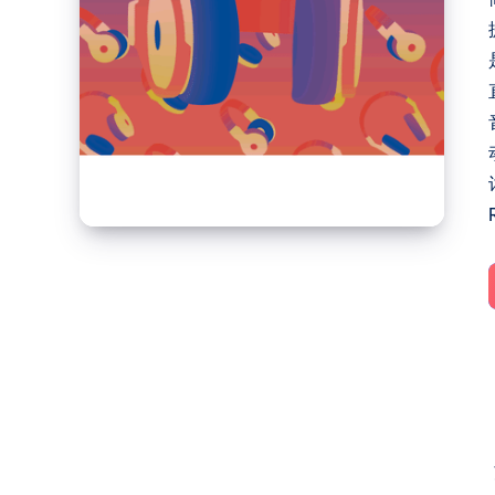
配
HQPLAYER，
让
音
乐
焕
发
新
生。