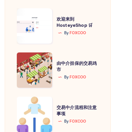
欢
欢迎来到
迎
HosteyeShop 🛒
来
By
FOXCOO
到
HosteyeShop
🛒
由
由中介担保的交易鸡
中
市
介
By
FOXCOO
担
保
的
交
交
交易中介流程和注意
易
事项
易
中
By
FOXCOO
鸡
介
市