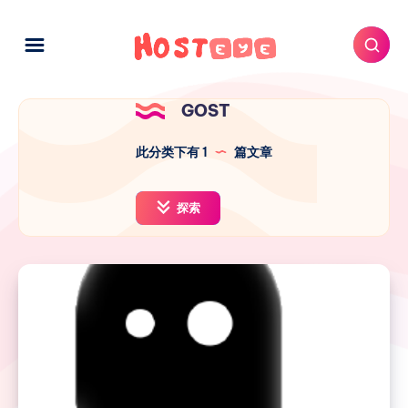
GOST
此分类下有 1
篇文章
探索
GOST
v3
端
口
转
发