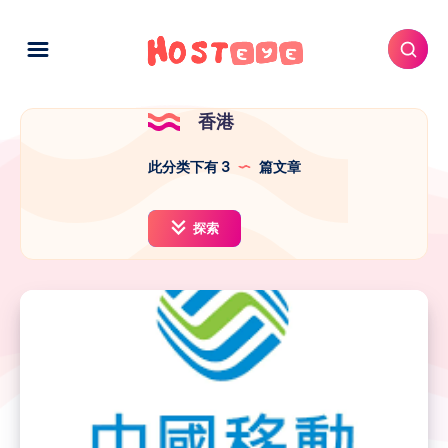
香港
此分类下有 3
篇文章
探索
CMHK
和
HKT
打
机
几