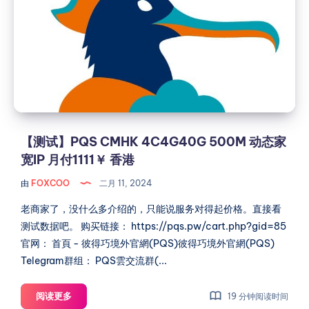
项
CMHK
数
4C4G40G
据
500M
对
动
比
态
家
宽
IP
【测试】PQS CMHK 4C4G40G 500M 动态家
月
宽IP 月付1111￥ 香港
付
由
FOXCOO
二月 11, 2024
1111￥
香
老商家了，没什么多介绍的，只能说服务对得起价格。直接看
港
测试数据吧。 购买链接： https://pqs.pw/cart.php?gid=85
官网： 首頁 - 彼得巧境外官網(PQS)彼得巧境外官網(PQS)
Telegram群组： PQS雲交流群(...
【测
阅读更多
19 分钟阅读时间