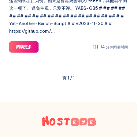
这些测试项目为例。如果是香港鸡会加入IPERF3，其他就不测
这一项了。 避免主观，只测不评。 YABS-GB5 # ## ## ##
## ## ## ## ## ## ## ## ## ## ## ## ## ## # #
Yet-Another-Bench-Script # # v2023-11-30 # #
https://github.com/...
【测
阅读更多
14 分钟阅读时间
试】
Wikihost
2C2G50G-
1T
页 1 / 1
预
售
年
付
500￥
香
港