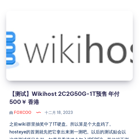
试】
PQS
【测
CMHK
试】
4C4G40G
Wikihost
500M
动
2C2G50G-
态
1T
家
预
宽
售
IP
年
月
付
付
500￥
1111￥
香
【测试】Wikihost 2C2G50G-1T预售 年付
香
港
500￥ 香港
港
由
FOXCOO
十二月 18, 2023
之前wiki群里抽奖中了1T硬盘。所以算是个大盘鸡了。
hosteye的首测就先把它拿出来测一测吧。以后的测试贴会以