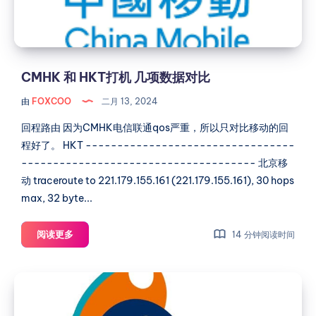
项
数
据
对
比
CMHK 和 HKT打机 几项数据对比
由
FOXCOO
二月 13, 2024
回程路由 因为CMHK电信联通qos严重，所以只对比移动的回
程好了。 HKT ---------------------------------
------------------------------------- 北京移
动 traceroute to 221.179.155.161 (221.179.155.161), 30 hops
max, 32 byte...
CMHK
阅读更多
14 分钟阅读时间
和
HKT
【测
打
试】
机
PQS
几