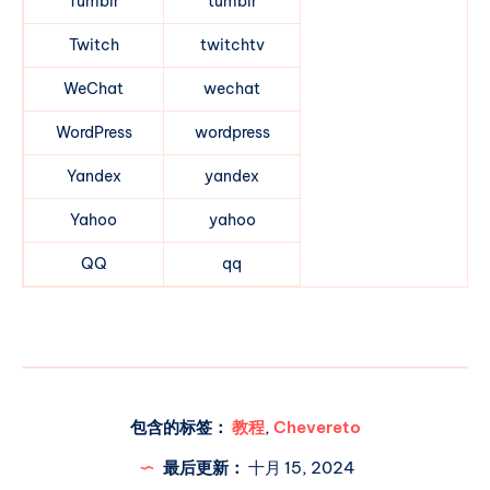
Tumblr
tumblr
Twitch
twitchtv
WeChat
wechat
WordPress
wordpress
Yandex
yandex
Yahoo
yahoo
QQ
qq
包含的标签：
教程
,
Chevereto
最后更新：
十月 15, 2024