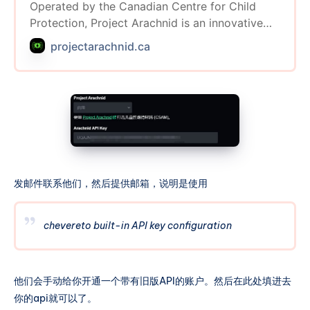
Operated by the Canadian Centre for Child
Protection, Project Arachnid is an innovative
tool to combat the growing proliferation of
projectarachnid.ca
child sexual abuse material on the internet.
发邮件联系他们，然后提供邮箱，说明是使用
chevereto built-in API key configuration
他们会手动给你开通一个带有旧版API的账户。然后在此处填进去
你的api就可以了。