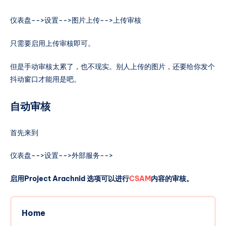
可以持续得到维护。 借助我自己的经验，本教程将
为初学者提供一个极为详尽的指南，以帮助他们完
仪表盘-->设置-->图片上传-->上传审核
整地搭建这个程序。 本文使用AAPanel面板来搭
建，你也可以安装官方的安装脚本，使用Apache作
只需要启用上传审核即可。
为HTTP Web server在全新的机器上进行安装。 官
方推荐的环境是Php版本在8.0以上，Mysql支持5.7
但是手动审核太累了，也不现实。别人上传的图片，还要给你发个
和8。 本文的安装环境是Php 8.2+Nginx
抖动窗口才能用是吧。
1.24+Mysql 8.0 购买
自动审核
首先来到
仪表盘-->设置-->外部服务-->
启用Project Arachnid 选项可以进行
CSAM
内容的审核。
Home