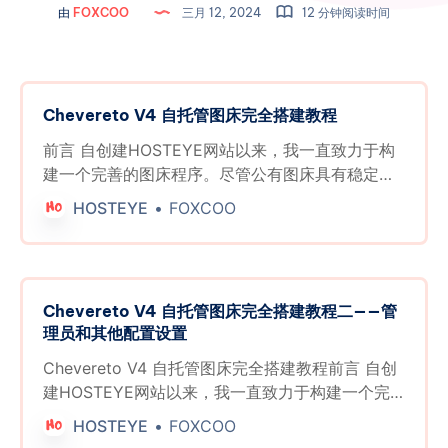
由
FOXCOO
三月 12, 2024
12 分钟阅读时间
Chevereto V4 自托管图床完全搭建教程
前言 自创建HOSTEYE网站以来，我一直致力于构
建一个完善的图床程序。尽管公有图床具有稳定
性，但我难以忍受非VIP服务的限制和广告。为了弘
HOSTEYE
FOXCOO
扬追求卓越的精神，同时提升自身在小型项目维护
方面的经验，我最终决定搭建自己的图床系统。 选
择Chevereto的原因之一是其最近更新的订阅模
式。在作者的博客中，他提到：“我确信以一次性支
Chevereto V4 自托管图床完全搭建教程二——管
付的方式提供软件会严重危害软件产品，并损害长
理员和其他配置设置
期用户的利益。一次性授权带来的负面影响包括
（1）高昂的许可定价，（2）淡化的发布周期，
Chevereto V4 自托管图床完全搭建教程前言 自创
（3）停滞不前的开发，（4）缺乏引人注目的功
建HOSTEYE网站以来，我一直致力于构建一个完
能，以及（5）高昂的支持费用。” 这使我相信这个
善的图床程序。尽管公有图床具有稳定性，但我难
HOSTEYE
FOXCOO
付费程序可以持续得到维护。 借助我自己的经验，
以忍受非VIP服务的限制和广告。为了弘扬追求卓越