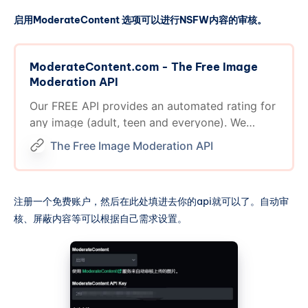
启用ModerateContent 选项可以进行NSFW内容的审核。
ModerateContent.com - The Free Image
Moderation API
Our FREE API provides an automated rating for
any image (adult, teen and everyone). We
process over a 1,000,000 images per month for
The Free Image Moderation API
FREE. We also offer the lowest cost enterprise
solution in the industry.
注册一个免费账户，然后在此处填进去你的api就可以了。自动审
核、屏蔽内容等可以根据自己需求设置。