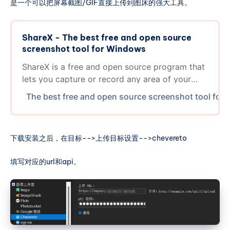
是一个可以把屏幕截图/GIF直接上传到图床的强大工具。
ShareX - The best free and open source
screenshot tool for Windows
ShareX is a free and open source program that
lets you capture or record any area of your
screen and share it with a single press of a key.
The best free and open source screenshot tool for
It also allows uploading images, text or other
types of files to many supported destinations
you can choose from.
下载安装之后，在目标-->上传目标设置-->chevereto
填写对应的url和api。