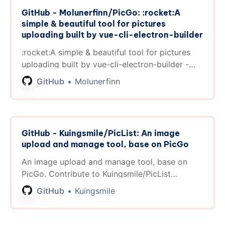
GitHub - Molunerfinn/PicGo: :rocket:A
simple & beautiful tool for pictures
uploading built by vue-cli-electron-builder
:rocket:A simple & beautiful tool for pictures
uploading built by vue-cli-electron-builder -
Molunerfinn/PicGo
GitHub
Molunerfinn
GitHub - Kuingsmile/PicList: An image
upload and manage tool, base on PicGo
An image upload and manage tool, base on
PicGo. Contribute to Kuingsmile/PicList
development by creating an account on
GitHub
Kuingsmile
GitHub.