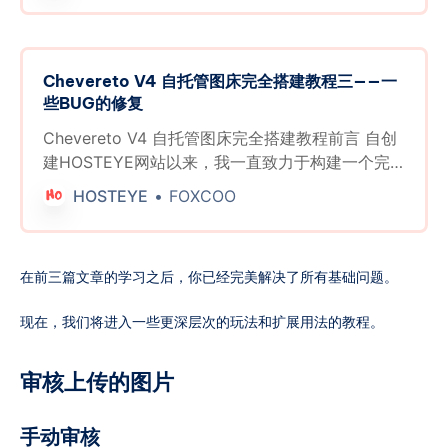
本教程将为初学者提供一个极为详尽的指南，以帮
的精神，同时提升自身在小型项目维护方面的经
助他们完整地搭建这个程序。 本文使用AAPanel面
验，我最终决定搭建自己的图床系统。 选择
板来搭建，你也可以安装官方的安装脚本，使用
Chevereto的原因之一是其最近更新的订阅模式。
Chevereto V4 自托管图床完全搭建教程三——一
Apache作为HTTP Web server在全新的机器上进
在作者的博客中，他提到：“我确信以一次性支付的
些BUG的修复
行安装。 官方推荐的环境是Php版本在8.0以上，
方式提供软件会严重危害软件产品，并损害长期用
Mysql支持5.7和8。 本文的安装环境是Php
户的利益。一次性授权带来的负面影响包括（1）高
Chevereto V4 自托管图床完全搭建教程前言 自创
8.2+Nginx 1.24+Mysql 8.0 购买 在上个月，
昂的许可定价，（2）淡化的发布周期，（3）停滞
建HOSTEYE网站以来，我一直致力于构建一个完
Chevereto
不前的开发，（4）缺乏引人注目的功能，以及
善的图床程序。尽管公有图床具有稳定性，但我难
HOSTEYE
FOXCOO
（5）高昂的支持费用。” 这使我相信这个付费程序
以忍受非VIP服务的限制和广告。为了弘扬追求卓越
可以持续得到维护。 借助我自己的经验，本教程将
的精神，同时提升自身在小型项目维护方面的经
为初学者提供一个极为详尽的指南，以帮助他们完
验，我最终决定搭建自己的图床系统。 选择
在前三篇文章的学习之后，你已经完美解决了所有基础问题。
整地搭建这个程序。 本文使用AAPanel面板来搭
Chevereto的原因之一是其最近更新的订阅模式。
建，你也可以安装官方的安装脚本，使用Apache作
在作者的博客中，他提到：“我确信以一次性支付的
现在，我们将进入一些更深层次的玩法和扩展用法的教程。
为HTTP Web server在全新的机器上进行安装。 官
方式提供软件会严重危害软件产品，并损害长期用
方推荐的环境是Php版本在8.0以上，Mysql支持5.7
户的利益。一次性授权带来的负面影响包括（1）高
和8。 本文的安装环境是Php 8.2+Nginx
昂的许可定价，（2）淡化的发布周期，（3）停滞
审核上传的图片
1.24+Mysql 8.0 购买
不前的开发，（4）缺乏引人注目的功能，以及
（5）高昂的支持费用。” 这使我相信这个付费程序
手动审核