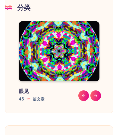
意
分类
事
项
眼见
教程
45
篇文章
41
篇文章