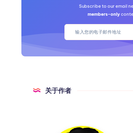
Subscribe to our email n
members-only
conte
关于作者