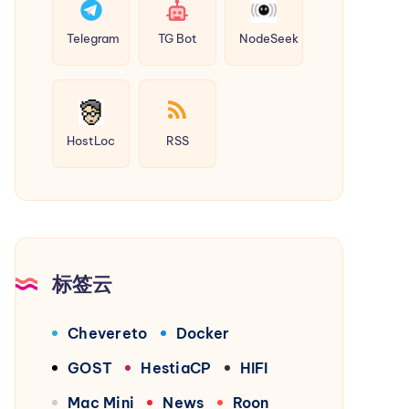
Telegram
TG Bot
NodeSeek
HostLoc
RSS
标签云
Chevereto
Docker
GOST
HestiaCP
HIFI
Mac Mini
News
Roon