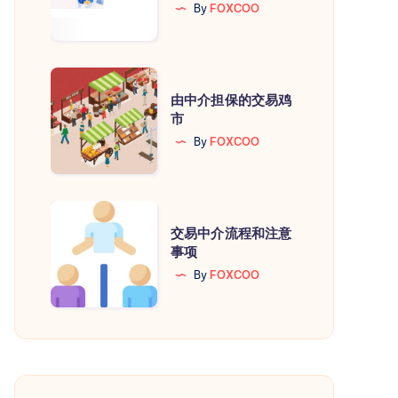
By
FOXCOO
到
HosteyeShop
🛒
由
由中介担保的交易鸡
中
市
介
By
FOXCOO
担
保
的
交
交
交易中介流程和注意
易
事项
易
中
By
FOXCOO
鸡
介
市
流
程
和
注