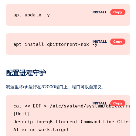
INSTALL
Copy
apt update -y
INSTALL
Copy
apt install qbittorrent-nox -y
配置进程守护
我这里将qb运行在32000端口上，端口可以自定义。
INSTALL
Copy
cat << EOF > /etc/systemd/system/qbittorrent
[Unit]

Description=qBittorrent Command Line Client

After=network.target
