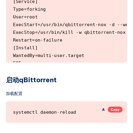
[Service]

Type=forking

User=root

ExecStart=/usr/bin/qbittorrent-nox -d --webu
ExecStop=/usr/bin/kill -w qbittorrent-nox

Restart=on-failure

[Install]

WantedBy=multi-user.target

启动
qBittorrent
加载配置
A
Copy