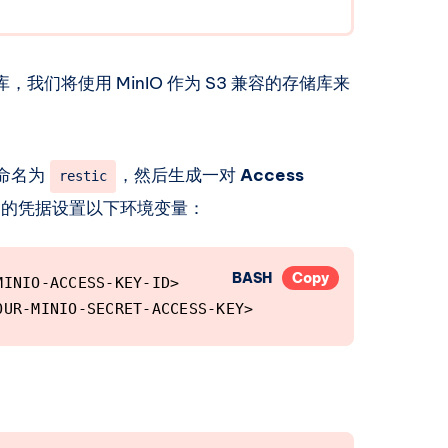
OXCOO 如果你想
inio安装到网
inIO 服务器
，我们将使用 MinIO 作为 S3 兼容的存储库来
io-user 。
，所以我们全部自
o-
 使用以下命令下载最新
，命名为
，然后生成一对
Access
restic
 wget
inux-
O 的凭据设置以下环境变量：
systemd 守护进程
BASH
Copy
INIO-ACCESS-KEY-ID>

OUR-MINIO-SECRET-ACCESS-KEY>