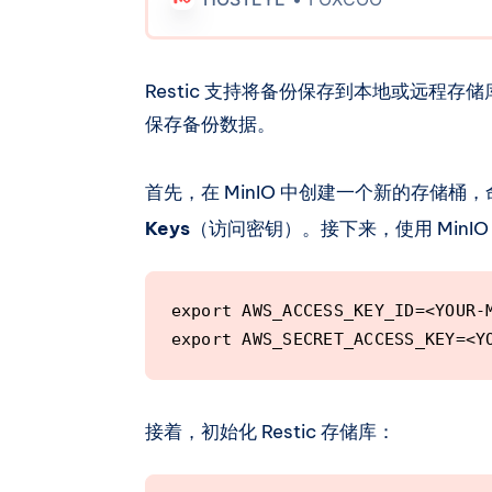
HestiaCP - HOSTEYEHOSTEYE由 F
利用hestiacp的备份与恢复功能，那就将m
站目录下。这里将以此类情况演示。 安装 M
Restic 支持将备份保存到本地或远程存储库
这里新建用户不建议用minio 你可以使用min
因为要利用hestiacp的备份与恢复功能
保存备份数据。
定义安装。 然后进入网站目录/home/mini
user/web/xxx.com/public_html/
首先，在 MinIO 中创建一个新的存储桶
的稳定 MinIO 二进制文件并将其安装到系统
https://dl.min.io/server/minio/release/l
Keys
（访问密钥）。接下来，使用 MinI
amd64/minio chmod +x minio 使用 
在 /etc/systemd/
export AWS_ACCESS_KEY_ID=<YOUR-M
export AWS_SECRET_ACCESS_KEY=<Y
接着，初始化 Restic 存储库：