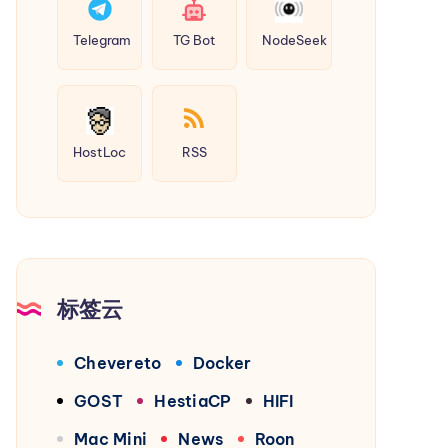
Telegram
TG Bot
NodeSeek
HostLoc
RSS
标签云
Chevereto
Docker
GOST
HestiaCP
HIFI
Mac Mini
News
Roon