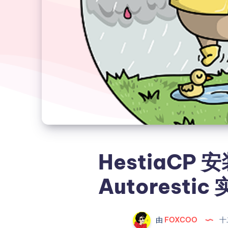
HestiaCP 安
Autorest
由
FOXCOO
十二