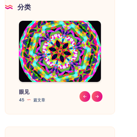
意
分类
事
项
眼见
教程
45
篇文章
41
篇文章