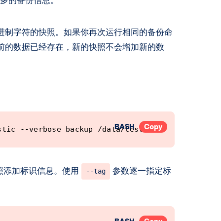
十六进制字符的快照。如果你再次运行相同的备份命
于之前的数据已经存在，新的快照不会增加新的数
BASH
Copy
stic --verbose backup /data/test.txt
照添加标识信息。使用
参数逐一指定标
--tag