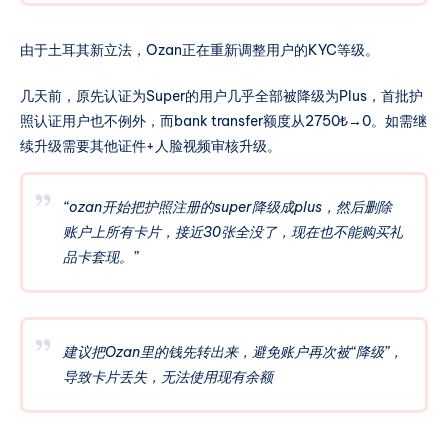
购买礼品卡套现。” via. 麒林君 频道：@mdmbeng
投稿：@mdmbeng_Bot
由于土耳其新立法，Ozan正在重新调整用户的KYC等级。
几天前，原先认证为Super的用户几乎全部被降级为Plus，首批护
照认证用户也不例外，而bank transfer额度从2750₺→0。如需继
续升级需要其他证件+人脸视频审核升级。
“ozan开始把护照注册的super降级成plus，然后删除
账户上所有卡片，接近30张全没了，现在也不能购买礼
品卡套现。”
建议把Ozan里的钱先转出来，避免账户再次被“降级”，
导致卡片丢失，无法使用现有余额