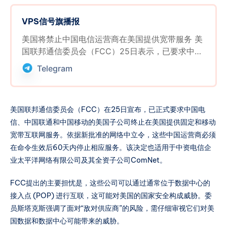
VPS信号旗播报
美国将禁止中国电信运营商在美国提供宽带服务 美
国联邦通信委员会（FCC）25日表示，已要求中国
电信、中国联通和中国移动的美国子公司停止在美
Telegram
国境内的固定或移动宽带互联网业务。美国联邦通
信委员会表示，它要求中国运营商在周四批准的网
络中立令生效之日起60天内停止提供服务。该命令
美国联邦通信委员会（FCC）在25日宣布，已正式要求中国电
还适用于中资电信企业太平洋网络有限公司及其全
信、中国联通和中国移动的美国子公司终止在美国提供固定和移动
资子公司 ComNet。 美国联邦通信委员会提到，中
宽带互联网服务。依据新批准的网络中立令，这些中国运营商必须
国可访问通常位于数据中心内的接入点 (POP) 存在
在命令生效后60天内停止相应服务。该决定也适用于中资电信企
国家安全方面的担忧。FCC 专员斯塔克斯表示：
业太平洋网络有限公司及其全资子公司ComNet。
“他们正在与其他网络互连，并可以访问重要的接入
点和数据中心”，并敦促“仔细研究敌对提供商对我
FCC提出的主要担忧是，这些公司可以通过通常位于数据中心的
们的数据和数据中心构成的威胁”。这是华盛顿限制
接入点 (POP) 进行互联，这可能对美国的国家安全构成威胁。委
中国电信运营商的最新行动，包括限制处理互联网
员斯塔克斯强调了面对“敌对供应商”的风险，需仔细审视它们对美
流量的海底光缆。（路透社） 今天，FCC 以 3 比
2 投票决定恢复美国的网络中立规则，扩大了政府
国数据和数据中心可能带来的威胁。