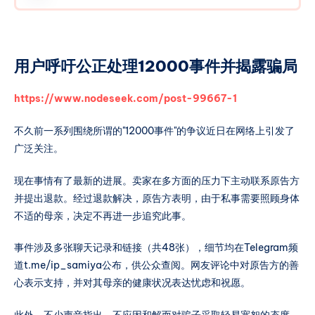
程推荐以及薅羊毛的方法等等内容。请发挥你的创
意。稿件内容不必限于即时新闻，但请简洁明了。
活动详细规则如下： 有效投稿奖励： * 所有提交有
效信息并留下有效联系方式的投稿者，无论其投稿
用户呼吁公正处理12000事件并揭露骗局
是否被采用，每周日都有机会参与抽奖。 * 每周将
随机抽取三名获奖者，每位获奖者将获得一张中介
https://www.nodeseek.com/post-99667-1
服务五折优惠券。 * 每周将随机抽取一名获奖者，
每位获奖者将获得一张中介服务三折优惠券。 被采
不久前一系列围绕所谓的"12000事件"的争议近日在网络上引发了
纳投稿奖励： * 被采用的投稿将直接获得一张中介
广泛关注。
服务一折优惠券。 月度有效投稿数量统计奖励： *
每月最后一天，根据后台统计的相同联系方式和相
现在事情有了最新的进展。卖家在多方面的压力下主动联系原告方
同网站注册的电子邮箱账户下的非垃圾投稿数量，
并提出退款。经过退款解决，原告方表明，由于私事需要照顾身体
进行如下奖励分配： * 最多投稿数量的个人将获得
不适的母亲，决定不再进一步追究此事。
一个月的等级一的自选LXC小鸡。 * 排位第二和第
三的个人将分别获得一张中介服务免费优惠券。 月
事件涉及多张聊天记录和链接（共48张），细节均在Telegram频
度被采纳投稿数量统计奖励： * 每月最后一天，根
道t.me/ip_samiya公布，供公众查阅。网友评论中对原告方的善
据后台统计的相同联系HOSTEYEFOXCOO 站内归
心表示支持，并对其母亲的健康状况表达忧虑和祝愿。
档