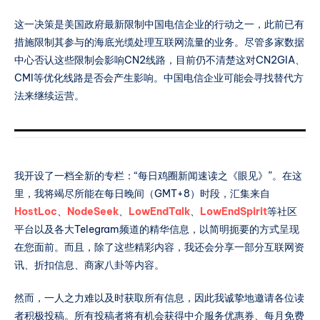
对 ISP 的监管权力。此次限制应该更多的是禁止中
这一决策是美国政府最新限制中国电信企业的行动之一，此前已有
国的电信运营商在美国从事宽带接入业务以执行此
措施限制其参与的海底光缆处理互联网流量的业务。尽管多家数据
前禁止这些公司提供电信服务的命令，多家IDC曾
否认会影响CN2线路。目前没有明确信息可以判断
中心否认这些限制会影响CN2线路，目前仍不清楚这对CN2GIA、
是否会对CN2GIA、CMI等优化线路造成影响。电
CMI等优化线路是否会产生影响。中国电信企业可能会寻找替代方
信企业也可能采取变通的做法。 [消息等级 Level C
法来继续运营。
· 一般]
我开设了一档全新的专栏：“每日鸡圈新闻速读之《眼见》”。在这
里，我将竭尽所能在每日晚间（GMT+8）时段，汇集来自
HostLoc
、
NodeSeek
、
LowEndTalk
、
LowEndSpirit
等社区
平台以及各大Telegram频道的精华信息，以简明扼要的方式呈现
在您面前。而且，除了这些精彩内容，我还会分享一部分互联网资
讯、折扣信息、商家八卦等内容。
然而，一人之力难以及时获取所有信息，因此我诚挚地邀请各位读
者积极投稿。所有投稿者将有机会获得中介服务优惠券、每月免费