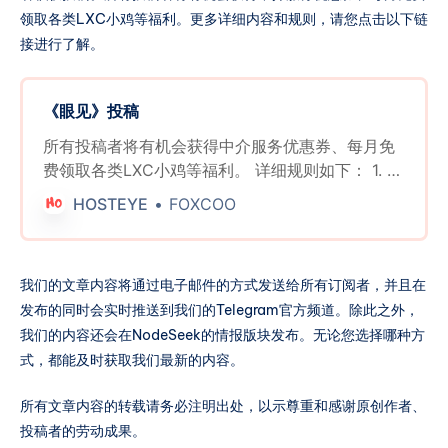
领取各类LXC小鸡等福利。更多详细内容和规则，请您点击以下链
接进行了解。
《眼见》投稿
所有投稿者将有机会获得中介服务优惠券、每月免
费领取各类LXC小鸡等福利。 详细规则如下： 1. 有
效投稿奖励： * 所有提交有效信息并留下有效联系
HOSTEYE
FOXCOO
方式的投稿者，无论其投稿是否被采用，每周日都
有机会参与抽奖。 * 每周将随机抽取三名获奖者，
每位获奖者将获得一张中介服务五折优惠券。 2. 被
我们的文章内容将通过电子邮件的方式发送给所有订阅者，并且在
采纳投稿奖励： * 被采用的投稿将直接获得一张中
发布的同时会实时推送到我们的Telegram官方频道。除此之外，
介服务免费优惠券。 3. 月度有效投稿数量统计奖
我们的内容还会在NodeSeek的情报版块发布。无论您选择哪种方
励： * 每月最后一天，根据后台统计的相同联系方
式，都能及时获取我们最新的内容。
式和相同网站注册的电子邮箱账户下的非垃圾投稿
数量，进行如下奖励分配： * 最多投稿数量的个人
所有文章内容的转载请务必注明出处，以示尊重和感谢原创作者、
将获得一周的sonet/hkt/cmhk/hinet自选lxc小鸡。
投稿者的劳动成果。
* 排位第二和第三的个人将分别获得三张中介服务