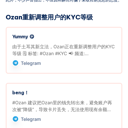
此外，不少声音指出，不应因和解而对骗子采取轻易宽恕的态度。
Ozan重新调整用户的KYC等级
Yummy 😋
由于土耳其新立法，Ozan正在重新调整用户的KYC
等级 🗒 标签: #Ozan #KYC 📢 频道:
@GodlyNews1 🤖 投稿: @GodlyNewsBot
Telegram
beng！
#Ozan 建议把Ozan里的钱先转出来，避免账户再
次被“降级”，导致卡片丢失，无法使用现有余额
“ozan开始把护照注册的super降级成plus，然后删
Telegram
除账户上所有卡片，接近30张全没了，现在也不能