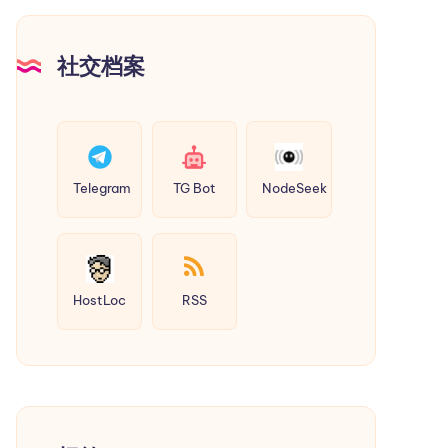
社交档案
Telegram
TG Bot
NodeSeek
HostLoc
RSS