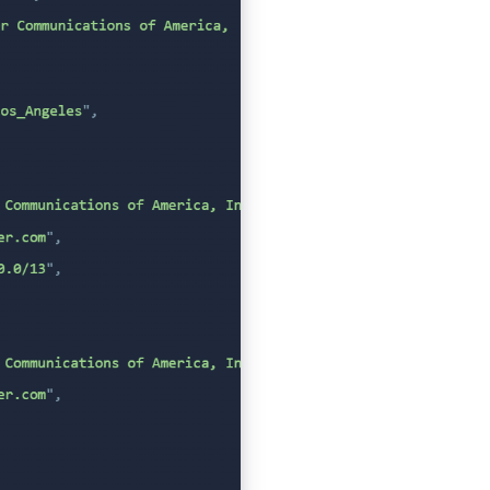
         Yes

4
篇文章
        Yes

-
-
        Yes

                

        Yes

        Yes

        Yes

        Yes

er
.
geekbench
.
com
/
v5
/
cpu
/
22216708
        Yes

        Yes

        Yes

        Yes

        Yes

        Yes

        Yes

        Yes

        Yes

        Yes
