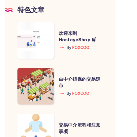
特色文章
H
)
欢
欢迎来到
迎
HosteyeShop 🛒
来
By
FOXCOO
到
HosteyeShop
🛒
由
由中介担保的交易鸡
中
市
介
By
FOXCOO
担
保
的
交
交
交易中介流程和注意
易
事项
易
中