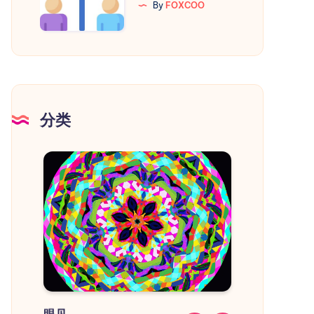
By
FOXCOO
鸡
介
市
流
程
和
注
意
分类
事
|
项
|
--
--
|
136
 ms         

|
144
 ms         

|
142
 ms         

|
232
 ms         

|
71.3
 ms        

|
34.0
 ms        

|
2.26
 ms

眼见
教程