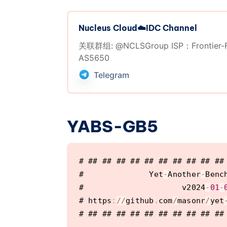
Nucleus Cloud☁️IDC Channel
关联群组: @NCLSGroup ISP：Frontier-FI
AS5650
Telegram
YABS-GB5
# ## ## ## ## ## ## ## ## ## ## 
#              Yet
-
Another
-
Benc
#                     v2024
-
01
-
# https
:
/
/
github
.
com
/
masonr
/
yet
# ## ## ## ## ## ## ## ## ## ## 