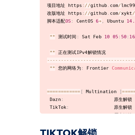
项目地址 https
:
/
/
github
.
com
/
lmc99
IPv4 Network Information
:
改版地址 https
:
/
/
github
.
com
/
xykt
/
--
--
--
--
--
--
--
--
--
--
--
--
--
--
--
-
脚本适配
OS
:
 CentOS 
6
+
,
 Ubuntu 
14.
ISP
:
ASN
:
AS5650
 Frontier Co
**
 测试时间
:
 Sat Feb 
10
05
:
50
:
16
Host       
:
 Frontier Communicat
Location   
:
 Upland
,
California
**
Country    
:
 United States

--
--
--
--
--
--
--
--
--
--
--
--
--
--
--
-
**
 您的网络为
:
 Frontier 
Communic
fio Disk Speed 
Tests
(
Mixed 
R
/
W
--
--
--
--
--
--
--
--
--
--
--
--
--
--
--
-
Block Size 
|
4
k
(
IOP
===
===
===
===
[
 Multination 
]
===
=
--
--
--
|
--
-
--
-
 Dazn
:
                  原生解锁 
Read       
|
756.09
MB
/
s
(
189.0
 TikTok
:
                原生解锁 
Write      
|
758.09
MB
/
s
(
189.5
 HotStar
:
               原生解锁 
Total      
|
1.51
GB
/
s
(
378.5
 Disney
+
:
               原生解锁 
|
TIKTOK解锁
 Netflix
:
               原生解锁 
Block Size 
|
512
k
(
IOP