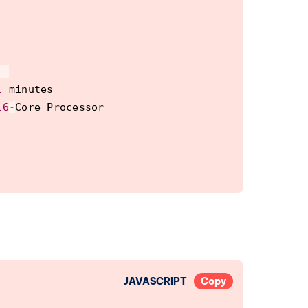
-
-
1
 minutes

16
-
2
(
bookworm
)
JAVASCRIPT
Copy
e
