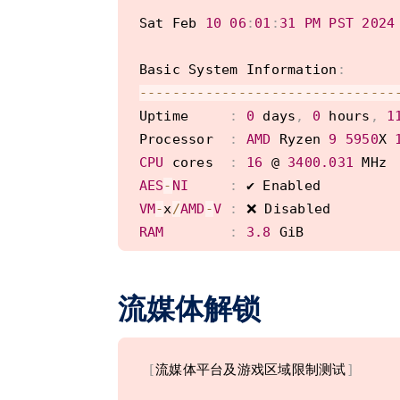
Sat Feb 
10
06
:
01
:
31
PM
PST
2024
Basic System Information
:
--
--
--
--
--
--
--
--
--
--
--
--
--
--
--
-
Uptime     
:
0
 days
,
0
 hours
,
1
Processor  
:
AMD
 Ryzen 
9
5950
X 
CPU
 cores  
:
16
 @ 
3400.031
AES
-
NI
:
VM
-
x
/
AMD
-
V
:
RAM
:
3.8
 GiB

Swap       
:
975.0
 MiB

Disk       
:
8.8
 GiB

流媒体解锁
Distro     
:
 Debian 
GNU
/
Linux 
1
Kernel     
:
6.1
.0
-
17
-
VM
 Type    
:
MICROSOFT
[
流媒体平台及游戏区域限制测试
]
IPv4
/
IPv6  
:
 ✔ Online 
/
 ❌ Offlin