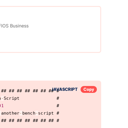
OS Business
JAVASCRIPT
Copy
## ## ## ## ## ## ## #

h
-
Script              #

01
                    #

-
another
-
bench
-
script #

## ## ## ## ## ## ## #
