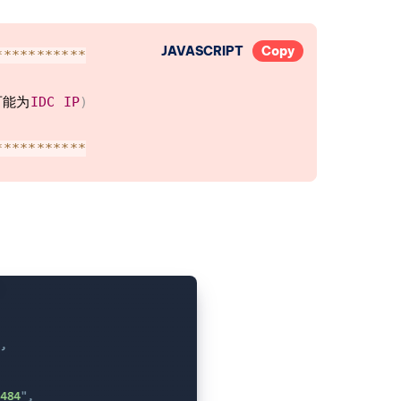
      Yes

-
|
--
--
--
--
      
Yes
(
Region
:
US
)
k
)
|
3.04
GB
/
s
(
2.9
k
)
JAVASCRIPT
Copy
*
**
**
**
**
**
      Yes

k
)
|
3.25
GB
/
s
(
3.1
k
)
      
US
k
)
|
6.29
GB
/
s
(
6.1
k
)
可能为
IDC
IP
)
        No

         Los Angeles
,
CA
4
)
:
*
**
**
**
**
**
         Los Angeles
,
CA
-
-
      
Yes
(
Region
:
US
)
k
)
|
 Send Speed      
|
 Recv Speed      
USD
|
--
--
|
--
--
      Yes

0
G
)
|
1.05
 Gbits
/
sec  
|
814
 Mbits
/
sec   
US
G
)
|
 busy            
|
1.25
 Gbits
/
sec  
,
NL
(
40
G
)
|
969
 Mbits
/
sec   
|
1.23
 Gbits
/
sec  
==
===
===
(
10
G
)
|
468
 Mbits
/
sec   
|
607
 Mbits
/
sec   
===
===
==
10
G
)
|
2.25
 Gbits
/
sec  
|
970
 Mbits
/
sec   
        Yes

S
(
10
G
)
|
2.49
 Gbits
/
sec  
|
3.66
 Gbits
/
sec  
        Yes

CA
,
US
(
10
G
)
|
5.08
 Gbits
/
sec  
|
5.05
 Gbits
/
sec  
        Yes

Mac Mini