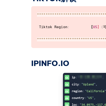
 YouTube Premium
:
       原生解锁  
--
--
--
|
--
-
--
-
 Amazon Prime Video
:
    原生解锁  
Read       
|
2.69
GB
/
s
(
5.2
**
**
**
**
**
**
**
**
**
**
**
**
**
**
**
*
 TVBAnywhere
+
:
          原生解锁  
Write      
|
2.84
GB
/
s
(
5.5
 iQyi Oversea Region
:
   原生解锁  
Total      
|
5.54
GB
/
s
(
10.8
 Tiktok Region
:
         【
US
】
(
 Viu
.
com
:
                       
 YouTube 
CDN
:
                  
iperf3 Network Speed 
Tests
(
IPv
**
**
**
**
**
**
**
**
**
**
**
**
**
**
**
*
 Netflix Preferred 
CDN
:
        
--
--
--
--
--
--
--
--
--
--
--
--
--
--
--
-
 Spotify Registration
:
  原生解锁  
Provider        
|
Location
(
Lin
 Steam Currency
:
--
--
-
|
--
--
-
 ChatGPT
:
               原生解锁  
Clouvider       
|
 London
,
UK
(
1
IPINFO.IO
 Bing Region
:
Scaleway        
|
 Paris
,
FR
(
10
 Instagram Licensed Audio
:
NovoServe       
|
 North Holland
===
===
===
===
===
===
===
===
===
===
=
Uztelecom       
|
 Tashkent
,
UZ
===
===
===
==
[
 North America 
]
===
Clouvider       
|
NYC
,
NY
,
US
(
FOX
:
                           
Clouvider       
|
 Dallas
,
TX
,
U
 Hulu
:
                          
Clouvider       
|
 Los Angeles
,
NFL
+
:
                          