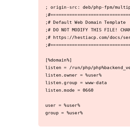
; origin-src: deb/php-fpm/multip
;#==============================
;# Default Web Domain Template  
;# DO NOT MODIFY THIS FILE! CHAN
;# https://hestiacp.com/docs/ser
;#==============================
[%domain%]

listen = /run/php/php%backend_ve
listen.owner = %user%

listen.group = www-data

listen.mode = 0660

user = %user%

group = %user%

pm = ondemand
