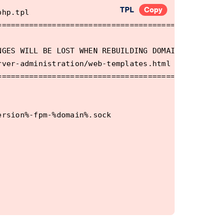
TPL
Copy
hp.tpl

===========================================#

                                           #

GES WILL BE LOST WHEN REBUILDING DOMAINS   #

ver-administration/web-templates.html      #

===========================================#

rsion%-fpm-%domain%.sock
