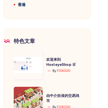
香港
特色文章
欢
欢迎来到
迎
HosteyeShop 🛒
来
By
FOXCOO
到
HosteyeShop
🛒
由
由中介担保的交易鸡
中
市
介
By
FOXCOO