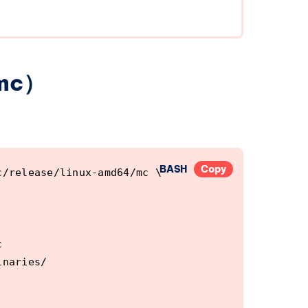
程了。
OXCOO 如果你想
inio安装到网
inIO 服务器
io-user 。
mc）
，所以我们全部自
o-
 使用以下命令下载最新
 wget
inux-
BASH
Copy
systemd 守护进程
/release/linux-amd64/mc \



naries/
