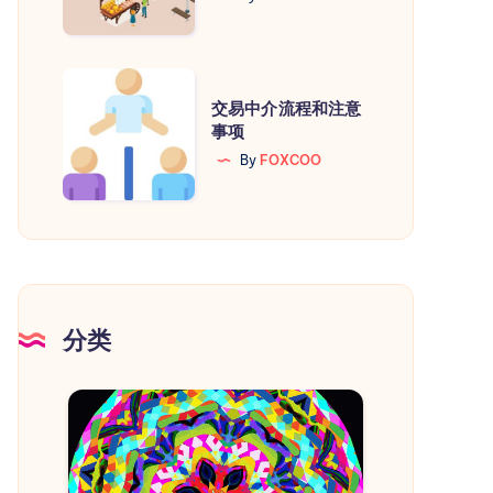
担
保
的
交
交
交易中介流程和注意
易
事项
易
中
By
FOXCOO
鸡
介
市
流
程
和
注
意
分类
事
项