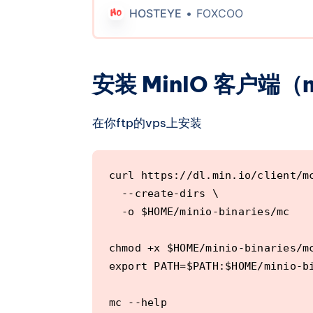
点击下方链接，就能看到完整的一系列教
HOSTEYE
FOXCOO
HestiaCP - HOSTEYEHOSTEYE由 F
利用hestiacp的备份与恢复功能，那就将m
站目录下。这里将以此类情况演示。 安装 M
这里新建用户不建议用minio 你可以使用min
安装 MinIO 客户端（
因为要利用hestiacp的备份与恢复功能
定义安装。 然后进入网站目录/home/mini
在你ftp的vps上安装
user/web/xxx.com/public_html/
的稳定 MinIO 二进制文件并将其安装到系统
https://dl.min.io/server/minio/release/l
amd64/minio chmod +x minio 使用 
curl https://dl.min.io/client/mc
在 /etc/systemd/
  --create-dirs \

  -o $HOME/minio-binaries/mc

chmod +x $HOME/minio-binaries/mc
export PATH=$PATH:$HOME/minio-bi
mc --help