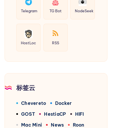
Telegram
TG Bot
NodeSeek
HostLoc
RSS
标签云
Chevereto
Docker
GOST
HestiaCP
HIFI
Mac Mini
News
Roon