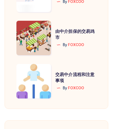
By
FOXCOO
到
HosteyeShop
🛒
由
由中介担保的交易鸡
中
市
介
By
FOXCOO
担
保
的
交
交
交易中介流程和注意
易
事项
易
中
By
FOXCOO
鸡
介
市
流
程
和
注