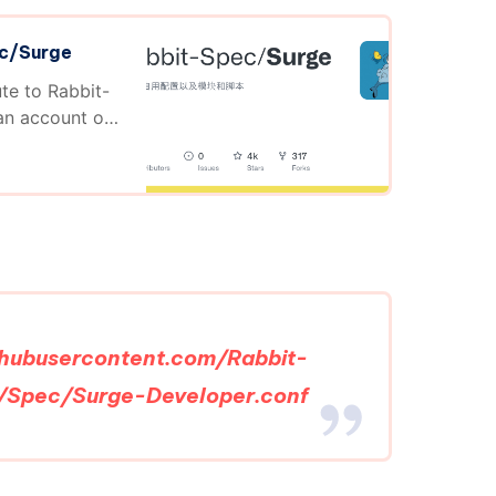
ec/Surge
to Rabbit-
an account on
ithubusercontent.com/Rabbit-
/Spec/Surge-Developer.conf