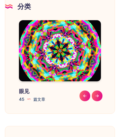
意
分类
事
项
眼见
教程
45
篇文章
41
篇文章