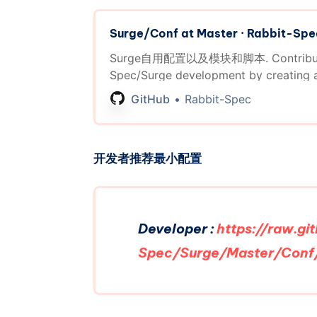
Surge/Conf at Master · Rabbit-Sp
Surge自用配置以及模块和脚本. Contribute 
Spec/Surge development by creating 
GitHub.
GitHub
Rabbit-Spec
开发者推荐最小配置
Developer :
https://raw.g
Spec/Surge/Master/Conf