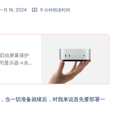
一月 16, 2024
9 分钟阅读时间
时启动屏幕保护
闭显示器->永
或显示器关闭后
除密码 设置自
份登录 设置断电
置->能源->显
步设置，当一切准备就绪后，对我来说首先要部署一
 VNC访问（适
->共享->远程
码控制屏幕
y GitHub -
 displays on