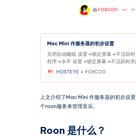
由
FOXCOO
十
Mac Mini 作服务器的初步设置
关闭自动睡眠 设置->锁定屏幕->不活跃
程序->永不 设置->锁定屏幕->不活跃时关
不 设置->锁定屏幕->屏幕保护程序启动
HOSTEYE
FOXCOO
需要密码->永不-关闭屏幕锁定-关闭并移
动登录 设置->用户与群组->自动以此身
自动开机 设置->能源->断电后自动启动 设
上文介绍了Mac Mini 作服务器的初
示器关闭时，防止自动进入睡眠 远程访问
用于windows、macbook） 设置->通用
个roon服务来管理音乐。
管理 记得勾选vnc显示程序可以使用密
Sidecar（适用于ipad） 下载BetterDispla
waydabber/BetterDisplay: Unlock your
Roon 是什么？
your Mac! Flexible HiDPI scaling,