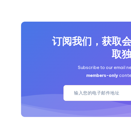
}

async function handleTelegramUpdate
  const message = update.message
  const chatId = message.chat.id;
订阅我们，获取
  const userId = message.from.i
  let command = message.text.sub
取
  // 验证和清理输入

Subscribe to our email n
  command = sanitizeInput(command);

members-only
conte
  // 检查用户是否在白名单中

  if (!WHITELISTED_USERS.has(userId)
    return { status: 200, m
  }

  // 处理帮助命令

  if (command === 'help') {
