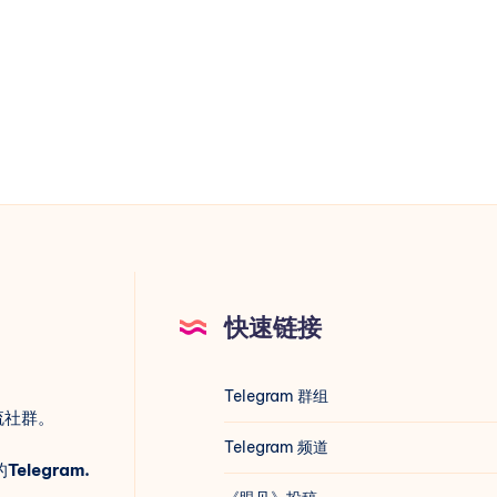
chatId, text) {

pi.telegram.org/bot${TELEGRAM_TOKEN}/sendMessage`; // Te
快速链接
Telegram 群组
lication/json' },

流社群。
oad) // 发送请求，将消息发送给用户

Telegram 频道
的
Telegram.