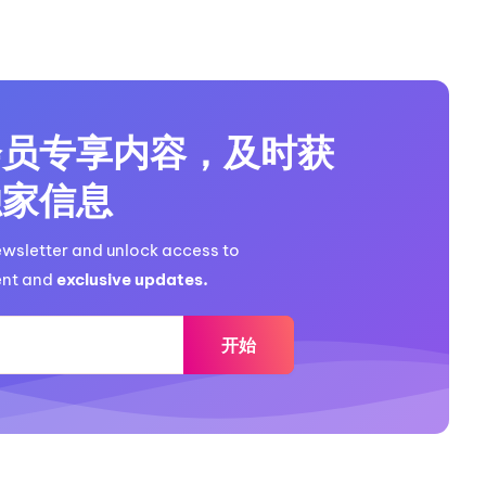
(update) {

; // 获取消息内容

 // 获取聊天 ID

会员专享内容，及时获
d.toString(); // 获取用户 ID 并转换为字符串

string(1); // 去掉命令前的斜杠

独家信息
ewsletter and unlock access to
nt and
exclusive updates.
) {

开始
essage: '未经授权的用户' }; // 如果用户不在白名单，返回未经授权的提示
