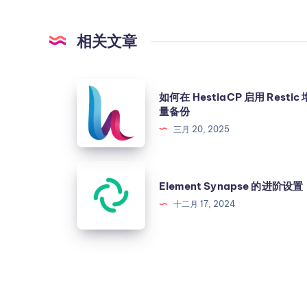
    const apiUrl = API_ENDPOINTS
    try {

相关文章
      // 发送请求到 API 端点

      const response = await fetc
      if (!response.ok) {

如何在 HestiaCP 启用 Restic 
        return { status: 500, 
量备份
      }

三月 20, 2025
      const newIpAddress = await 
      if (!newIpAddress.trim()) {

        // 如果返回的 IP 地址为空，视
        return { status: 200, m
Element Synapse 的进阶设置
      }

十二月 17, 2024
      return { status: 200, me
    } catch (error) {

      return { status: 500, 
    }

  } else {

    return { status: 200, mes