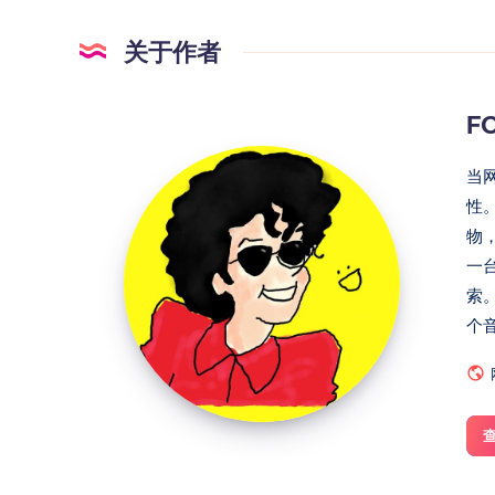
    return { status: 200, mess
  }

关于作者
  // 处理 IP 地址更改命令

F
  if (API_ENDPOINTS.hasOwnProperty(
    const currentTime = Date.now
当
    const lastIpChangeRequestTim
性
物
    // 检查 IP 更改请求频率限制

一
    if (command.startsWith('change_
      return { status: 200,
索
    }

个
    // 更新用户上次 IP 更改请求时间

    if (command.startsWith('change_
      userLastIpChangeRequestTime.s
    }
