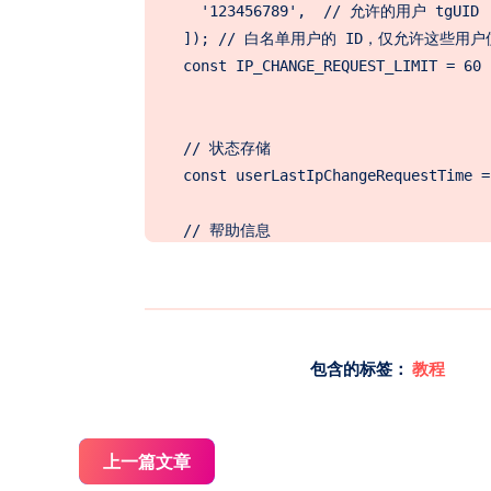
  '123456789',  // 允许的用户 tgUID

]); // 白名单用户的 ID，仅允许这些用户
const IP_CHANGE_REQUEST_LIMIT 
// 状态存储

const userLastIpChangeRequestT
// 帮助信息

const HELP_TEXT = 

`/change_ip_hinet155 - 更改 Hinet 5
/change_ip_xxx - 更改 xxx 的IP

/help - 显示此帮助信息`; // 帮助信息的
包含的标签：
教程
// 输入验证和清理

function sanitizeInput(input) {

  // 清理输入中的不必要的字符，只保留字
上一篇文章
  return input.replace(/[^a-zA-Z0-9