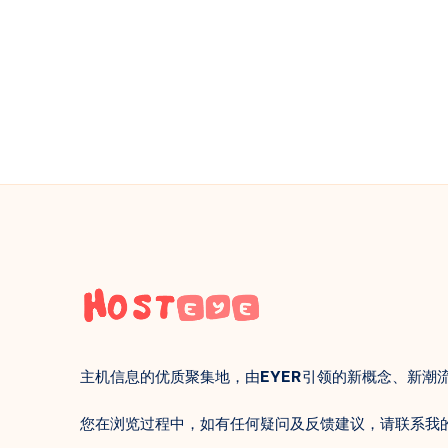
  }

}

async function sendTelegramMessage(
  const telegramApiUrl = `https://a
  const payload = {

    chat_id: chatId,

    text: text

  }; // 构建发送消息的载荷

  // 发送消息到 Telegram

  await fetch(telegramApiUrl, {

    method: 'POST',

    headers: { 'Content-Type': 'app
主机信息的优质聚集地，由
EYER
引领的新概念、新潮
    body: JSON.stringify(payl
  });

您在浏览过程中，如有任何疑问及反馈建议，请联系我
}
