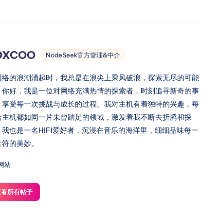
age: HELP_TEXT }; // 如果用户输入帮助命令，返回帮助信息

OXCOO
NodeSeek官方管理&中介
command)) {

(); // 获取当前时间戳

网络的浪潮涌起时，我总是在浪尖上乘风破浪，探索无尽的可能
e = userLastIpChangeRequestTime.get(userId) || 0; // 
。你好，我是一位对网络充满热情的探索者，时刻追寻新奇的事
，享受每一次挑战与成长的过程。我对主机有着独特的兴趣，每
台主机都如同一片未曾踏足的领域，激发着我不断去折腾和探
ip_') && currentTime - lastIpChangeRequestTime < IP_CHAN
 message: '请求过于频繁，请稍后再试' }; // 如果请求间隔不足，提示用户
。我也是一名HIFI爱好者，沉浸在音乐的海洋里，细细品味每一
音符的美妙。
网站
ip_')) {

et(userId, currentTime);

查看所有帖子
Mac Mini
4
篇文章