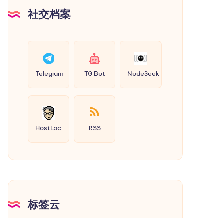
社交档案
Telegram
TG Bot
NodeSeek
HostLoc
RSS
标签云