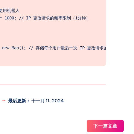
使用机器人

= 60 * 1000; // IP 更改请求的频率限制（1分钟）

ime = new Map(); // 存储每个用户最后一次 IP 更改请求的时间

5 1号的IP

定义

最后更新：
十一月 11, 2024
母、数字和下划线

下一篇文章
_]/g, '');
