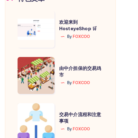
欢
欢迎来到
迎
HosteyeShop 🛒
来
By
FOXCOO
到
HosteyeShop
🛒
由
由中介担保的交易鸡
中
市
介
By
FOXCOO
担
保
的
交
交
交易中介流程和注意
易
事项
易
中
By
FOXCOO
鸡
介