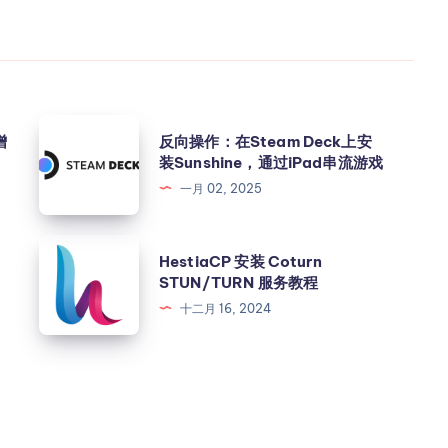
[command]; // 获取对应命令的 API URL

h(apiUrl); // 发起 API 请求更改 IP

增
反向操作：在Steam Deck上安
message: 'API 请求失败' }; // 如果请求失败，返回失败信息

装Sunshine，通过iPad串流游戏
一月 02, 2025
response.text(); // 获取新 IP 地址

为更改失败

HestiaCP 安装 Coturn
essage: 'IP 地址更改失败，请检查 API 状态' };

STUN/TURN 服务教程
十二月 16, 2024
ssage: `IP 地址更改成功，新 IP 地址为 ${newIpAddress}` }; /
message: '发生错误，请稍后再试' }; // 捕获错误，提示稍后再试

sage: '无效的命令' }; // 如果命令无效，提示用户
