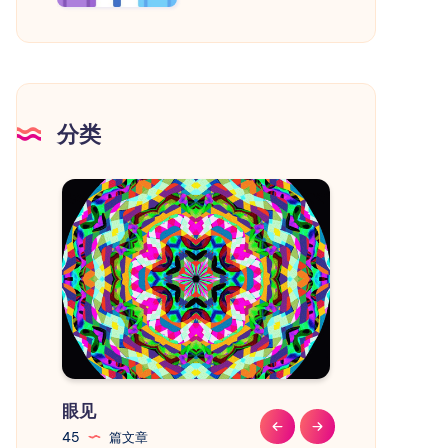
市
流
程
和
注
意
分类
事
获取用户上次请求时间

项
GE_REQUEST_LIMIT) {

稍后再试

眼见
教程
45
篇文章
41
篇文章