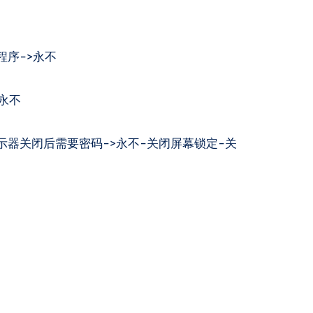
程序->永不
永不
示器关闭后需要密码->永不-关闭屏幕锁定-关