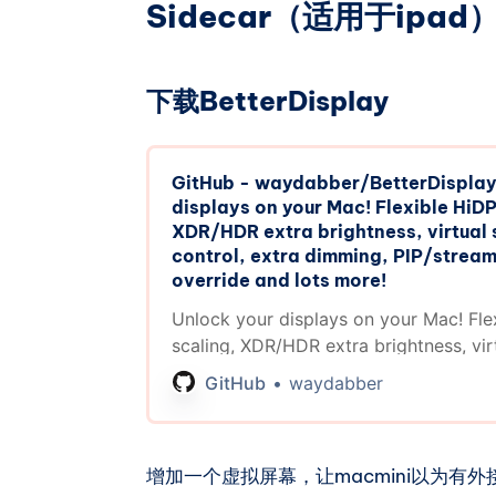
Sidecar（适用于ipad
下载BetterDisplay
GitHub - waydabber/BetterDisplay
displays on your Mac! Flexible HiDP
XDR/HDR extra brightness, virtual
control, extra dimming, PIP/stream
override and lots more!
Unlock your displays on your Mac! Fle
scaling, XDR/HDR extra brightness, vir
DDC control, extra dimming, PIP/stre
GitHub
waydabber
override and lots more! - waydabber/B
增加一个虚拟屏幕，让macmini以为有外