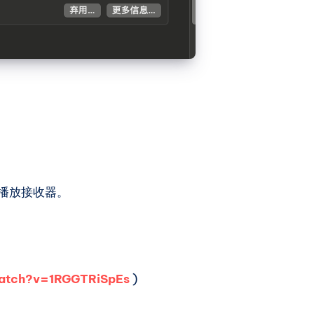
空播放接收器。
atch?v=1RGGTRiSpEs
)