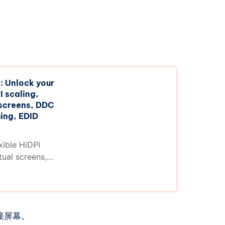
）
: Unlock your
I scaling,
 screens, DDC
ing, EDID
xible HiDPI
tual screens,
aming, EDID
etterDisplay
接屏幕。