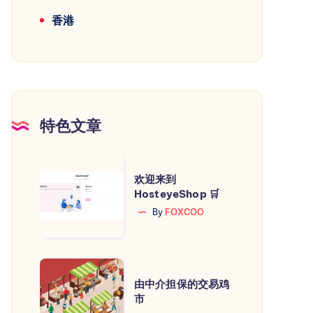
香港
特色文章
欢
欢迎来到
迎
HosteyeShop 🛒
来
By
FOXCOO
到
HosteyeShop
🛒
由
由中介担保的交易鸡
中
市
介