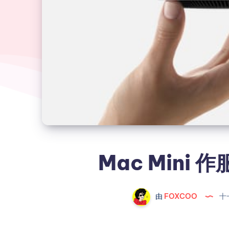
Mac Mini
由
FOXCOO
十一