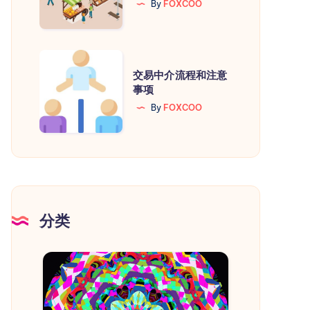
By
FOXCOO
担
保
的
交
交
交易中介流程和注意
易
事项
易
中
By
FOXCOO
鸡
介
市
流
程
和
注
意
分类
事
项