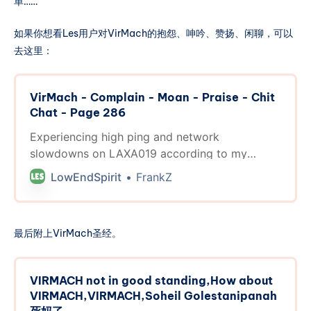
单……
如果你想看Les用户对VirMach的抱怨、呻吟、赞扬、闲聊，可以
去这里：
VirMach - Complain - Moan - Praise - Chit
Chat - Page 286
Experiencing high ping and network
slowdowns on LAXA019 according to my
uptime reports. I can access the control panel
LowEndSpirit
FrankZ
and VNC of the server albeit very slow.
最后附上VirMach圣经。
VIRMACH not in good standing,How about
VIRMACH,VIRMACH,Soheil Golestanipanah