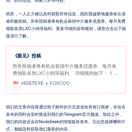
讯、折扣信息、商家八卦等内容。
然而，一人之力难以及时获取所有信息，因此我诚挚地邀请各位读
者积极投稿。所有投稿者将有机会获得中介服务优惠券、每月免费
领取各类LXC小鸡等福利。更多详细内容和规则，请您点击以下链
接进行了解。
《眼见》投稿
所有投稿者将有机会获得中介服务优惠券、每月免
费领取各类LXC小鸡等福利。 详细规则如下： 1. 有
效投稿奖励： * 所有提交有效信息并留下有效联系
HOSTEYE
FOXCOO
方式的投稿者，无论其投稿是否被采用，每周日都
有机会参与抽奖。 * 每周将随机抽取三名获奖者，
每位获奖者将获得一张中介服务五折优惠券。 2. 被
我们的文章内容将通过电子邮件的方式发送给所有订阅者，并且在
采纳投稿奖励： * 被采用的投稿将直接获得一张中
发布的同时会实时推送到我们的Telegram官方频道。除此之外，
介服务免费优惠券。 3. 月度有效投稿数量统计奖
我们的内容还会在NodeSeek的情报版块发布。无论您选择哪种方
励： * 每月最后一天，根据后台统计的相同联系方
式，都能及时获取我们最新的内容。
式和相同网站注册的电子邮箱账户下的非垃圾投稿