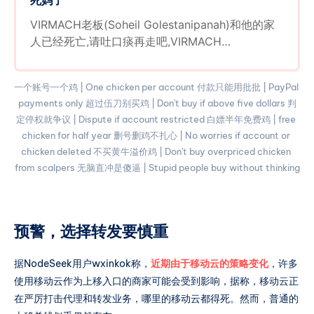
死妈了
VIRMACH老板(Soheil Golestanipanah)和他的家
人已经死亡,请吐口痰再走吧,VIRMACH
suspended，What about VIRMACH
pending,Low price vps
一个账号一个鸡 | One chicken per account 付款只能用批批 | PayPal 
payments only 超过伍刀别买鸡 | Don't buy if above five dollars 判
定停权就争议 | Dispute if account restricted 白嫖半年免费鸡 | free 
chicken for half year 删号删鸡不扎心 | No worries if account or 
chicken deleted 不买黄牛溢价鸡 | Don't buy overpriced chicken 
from scalpers 无脑直冲是傻逼 | Stupid people buy without thinking
预警，选择转发要慎重
据NodeSeek用户wxinkok称，
近期由于移动云的策略变化
，许多
使用移动云作为上移入口的商家可能会受到影响，据称，移动云正
在严厉打击代理和转发业务，哪里的移动云都得死。然而，普通的