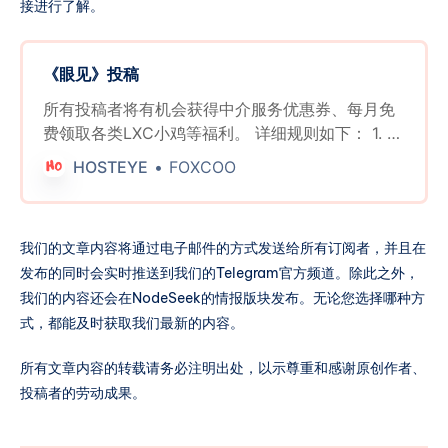
接进行了解。
《眼见》投稿
所有投稿者将有机会获得中介服务优惠券、每月免
费领取各类LXC小鸡等福利。 详细规则如下： 1. 有
效投稿奖励： * 所有提交有效信息并留下有效联系
HOSTEYE
FOXCOO
方式的投稿者，无论其投稿是否被采用，每周日都
有机会参与抽奖。 * 每周将随机抽取三名获奖者，
每位获奖者将获得一张中介服务五折优惠券。 2. 被
我们的文章内容将通过电子邮件的方式发送给所有订阅者，并且在
采纳投稿奖励： * 被采用的投稿将直接获得一张中
发布的同时会实时推送到我们的Telegram官方频道。除此之外，
介服务免费优惠券。 3. 月度有效投稿数量统计奖
我们的内容还会在NodeSeek的情报版块发布。无论您选择哪种方
励： * 每月最后一天，根据后台统计的相同联系方
式，都能及时获取我们最新的内容。
式和相同网站注册的电子邮箱账户下的非垃圾投稿
数量，进行如下奖励分配： * 最多投稿数量的个人
所有文章内容的转载请务必注明出处，以示尊重和感谢原创作者、
将获得一周的sonet/hkt/cmhk/hinet自选lxc小鸡。
投稿者的劳动成果。
* 排位第二和第三的个人将分别获得三张中介服务
免费优惠券。 4. 月度被采纳投稿数量统计奖励： *
每月最后一天，根据后台统计的相同联系方式和相