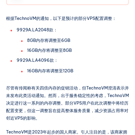
存调整至:12GB 顺带一提: 1.移动去程线路绕teila已
经通知上游等待调整。 2.倒也不能怪我 本身就没有
根据TechnoVM的通知，以下是预计的部分VPS配置调整：
通知过有任何4倍内存的活动，论坛上说能PY纯属
谣言，但我本着能开则开的心理也就开了 现在很多
9929A.LA2048款：
机器特地给内存吃到95%-99%就占着 影响邻居了
8GB内存将调整至6GB
调整一下我觉得也没什么问题 我只能说有些人这么
干真是非蠢既坏
16GB内存将调整至8GB
9929A.LA4096款：
16GB内存将调整至12GB
尽管有传闻称有关四倍内存的促销活动，但TechnoVM澄清表示并
未发布此类活动通知。然而，出于服务稳定性的考虑，TechnoVM
决定进行这一系列的内存调整。部分VPS用户在此次调整中将经历
配置变更，但这一调整旨在提高整体服务质量，减少资源占用率对
邻近VPS的影响。
TechnoVM是2023年起步的国人商家。引人注目的是，该商家拥