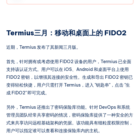
程推荐以及薅羊毛的方法等等内容。请发挥你的创
意。稿件内容不必限于即时新闻，但请简洁明了。
活动详细规则如下： 有效投稿奖励： * 所有提交有
效信息并留下有效联系方式的投稿者，无论其投稿
Termius三月：移动和桌面上的 FIDO2
是否被采用，每周日都有机会参与抽奖。 * 每周将
随机抽取三名获奖者，每位获奖者将获得一张中介
近期，Termius 发布了其新闻三月版。
服务五折优惠券。 * 每周将随机抽取一名获奖者，
每位获奖者将获得一张中介服务三折优惠券。 被采
首先，针对拥有或考虑使用 FIDO2 设备的用户，Termius 已全面
纳投稿奖励： * 被采用的投稿将直接获得一张中介
支持该认证方式。用户可以在 iOS、Android 和桌面平台上使用
服务一折优惠券。 月度有效投稿数量统计奖励： *
FIDO2 密钥，以增强其连接的安全性。生成和导出 FIDO2 密钥已
每月最后一天，根据后台统计的相同联系方式和相
变得轻松快捷，用户只需打开 Termius，进入 "钥匙串"，点击 "生
同网站注册的电子邮箱账户下的非垃圾投稿数量，
成 FIDO2" 即可完成。
进行如下奖励分配： * 最多投稿数量的个人将获得
一个月的等级一的自选LXC小鸡。 * 排位第二和第
另外，Termius 还推出了密码保险库功能。针对 DevOps 和系统
三的个人将分别获得一张中介服务免费优惠券。 月
管理员团队经常共享密码的情况，密码保险库提供了一种安全的方
度被采纳投稿数量统计奖励： * 每月最后一天，根
式来共享访问远程基础架构的凭据。该功能具有细粒度权限控制，
据后台统计的相同联系HOSTEYEFOXCOO 站内归
用户可以指定谁可以查看和连接保险库内的主机。
档