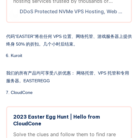
hosting services trusted by thousands of
individuals and businesses. Whether you need
DDoS Protected NVMe VPS Hosting, Web Hosting, and Minecraft Servers
VPS, web hosting, or a game server, we have
them.
代码“EASTER”将在任何 VPS 位置、网络托管、游戏服务器上提供
终身 50% 的折扣。几个小时后结束。
Kuroit
我们的所有产品均可享受八折优惠： 网络托管、VPS 托管和专用
服务器。EASTEREGG
CloudCone
2023 Easter Egg Hunt | Hello from
CloudCone
Solve the clues and follow them to find rare