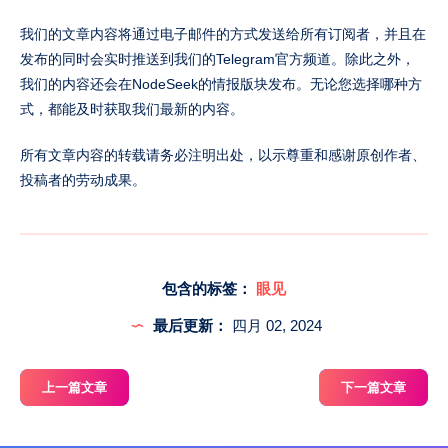
每位获奖者将获得一张中介服务五折优惠券。 2. 被
我们的文章内容将通过电子邮件的方式发送给所有订阅者，并且在
采纳投稿奖励： * 被采用的投稿将直接获得一张中
发布的同时会实时推送到我们的Telegram官方频道。除此之外，
介服务免费优惠券。 3. 月度有效投稿数量统计奖
我们的内容还会在NodeSeek的情报版块发布。无论您选择哪种方
励： * 每月最后一天，根据后台统计的相同联系方
式，都能及时获取我们最新的内容。
式和相同网站注册的电子邮箱账户下的非垃圾投稿
数量，进行如下奖励分配： * 最多投稿数量的个人
所有文章内容的转载请务必注明出处，以示尊重和感谢原创作者、
将获得一周的sonet/hkt/cmhk/hinet自选lxc小鸡。
投稿者的劳动成果。
* 排位第二和第三的个人将分别获得三张中介服务
免费优惠券。 4. 月度被采纳投稿数量统计奖励： *
每月最后一天，根据后台统计的相同联系方式和相
同网站注册的电子邮箱账户下的被采纳投稿数量，
进行如下奖励分配： * 最多被采纳的个人将获得一
包含的标签：
眼见
个月的sonet/hkt/cmhk/hinet自选lxc小鸡。 * 排
最后更新：
四月 02, 2024
上一篇文章
下一篇文章