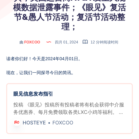
模数据泄露事件；《眼见》复活
节&愚人节活动；复活节活动整
理；
由
FOXCOO
四月 01, 2024
12 分钟阅读时间
读者你们好！今天是2024年04月01日。
现在，让我们一同探寻今日的简讯。
眼见信息发布指引
投稿 《眼见》投稿所有投稿者将有机会获得中介服
务优惠券、每月免费领取各类LXC小鸡等福利。 欢
迎分享商家活动、最新产品发布、商家/行业八卦、
HOSTEYE
FOXCOO
传家宝出售/交易、开源项目介绍、新脚本推荐、教
程推荐以及薅羊毛的方法等等内容。请发挥你的创