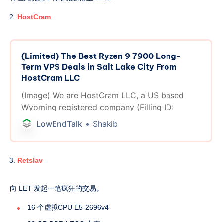
******* 💬 https://discord.gg/SdWCEDSVGK
********* UK Ryzen 2G Easter Special
HostCram
********* 2 Ryzen 9 7900 Core 2 GB
Dedicated DDR5 Ram 40 GB NVME Storage 25
TB Monthly Bandwidth 2.5 Gbp’s Network
(Limited) The Best Ryzen 9 7900 Long-
Access Port Virtualizor Control Panel 1 IPv4
Term VPS Deals in Salt Lake City From
Address 1 /112 IPv6 Subnet 200 Gbp’s Corero
HostCram LLC
DDOS Protection Linux Operating system 24x7
(Image) We are HostCram LLC, a US based
Technical Support Free Instant Activation UK
Wyoming registered company (Filling ID:
Based Servers Daily Backups **Only £7 /
$8.85* per month ** *USD Price correct at
LowEndTalk
Shakib
time of posting Direct Order -
https://clientcp.net/index.php?
rp=/store/special-offers/easter-special-2gb-
Retslav
ram-40gb-nvme-25gbps-linux Orders will be
deployed Instantly after payment, unless your
向 LET 发起一笔疯狂的交易。
order is flagged for a manual security review
Mail ports are blocked as standard, open a
16 个虚拟CPU E5-2696v4
ticket to request these are opened on your