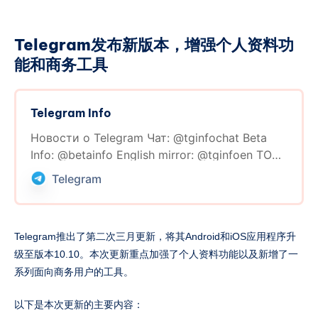
意。稿件内容不必限于即时新闻，但请简洁明了。
活动详细规则如下： 有效投稿奖励： * 所有提交有
效信息并留下有效联系方式的投稿者，无论其投稿
Telegram发布新版本，增强个人资料功
是否被采用，每周日都有机会参与抽奖。 * 每周将
能和商务工具
随机抽取三名获奖者，每位获奖者将获得一张中介
服务五折优惠券。 * 每周将随机抽取一名获奖者，
每位获奖者将获得一张中介服务三折优惠券。 被采
Telegram Info
纳投稿奖励： * 被采用的投稿将直接获得一张中介
Новости о Telegram Чат: @tginfochat Beta
服务一折优惠券。 月度有效投稿数量统计奖励： *
Info: @betainfo English mirror: @tginfoen TON:
每月最后一天，根据后台统计的相同联系方式和相
@infoton Редакция вещает: @tginfolive
同网站注册的电子邮箱账户下的非垃圾投稿数量，
Telegram
Правила: t.me/tginfochat/1288176
进行如下奖励分配： * 最多投稿数量的个人将获得
Поддержать: donate.tginfo.me
一个月的等级一的自选LXC小鸡。 * 排位第二和第
三的个人将分别获得一张中介服务免费优惠券。 月
Telegram推出了第二次三月更新，将其Android和iOS应用程序升
度被采纳投稿数量统计奖励： * 每月最后一天，根
级至版本10.10。本次更新重点加强了个人资料功能以及新增了一
据后台统计的相同联系HOSTEYEFOXCOO 站内归
系列面向商务用户的工具。
档
以下是本次更新的主要内容：