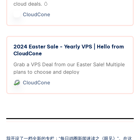
cloud deals. 🥚
CloudCone
2024 Easter Sale - Yearly VPS | Hello from
CloudCone
Grab a VPS Deal from our Easter Sale! Multiple
plans to choose and deploy
CloudCone
我开设了一档全新的专栏：“每日鸡圈新闻速读之《眼见》”。在这