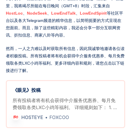
里，我将竭尽所能在每日晚间（GMT+8）时段，汇集来自
HostLoc
、
NodeSeek
、
LowEndTalk
、
LowEndSpirit
等社区平
台以及各大Telegram频道的精华信息，以简明扼要的方式呈现在
您面前。而且，除了这些精彩内容，我还会分享一部分互联网资
讯、折扣信息、商家八卦等内容。
然而，一人之力难以及时获取所有信息，因此我诚挚地邀请各位读
者积极投稿。所有投稿者将有机会获得中介服务优惠券、每月免费
领取各类LXC小鸡等福利。更多详细内容和规则，请您点击以下链
接进行了解。
《眼见》投稿
所有投稿者将有机会获得中介服务优惠券、每月免
费领取各类LXC小鸡等福利。 详细规则如下： 1. 有
效投稿奖励： * 所有提交有效信息并留下有效联系
HOSTEYE
FOXCOO
方式的投稿者，无论其投稿是否被采用，每周日都
有机会参与抽奖。 * 每周将随机抽取三名获奖者，