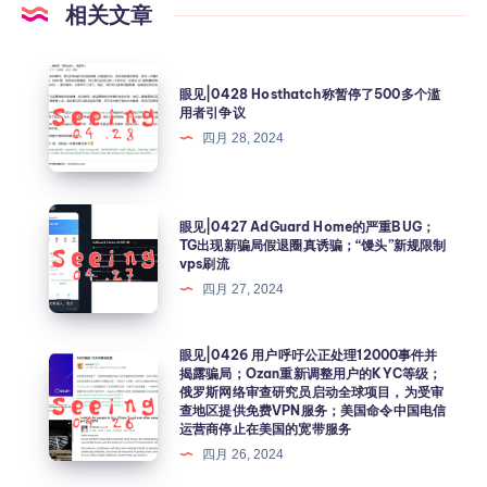
相关文章
眼见|0428 Hosthatch称暂停了500多个滥
用者引争议
四月 28, 2024
眼见|0427 AdGuard Home的严重BUG；
TG出现新骗局假退圈真诱骗；“馒头”新规限制
vps刷流
四月 27, 2024
眼见|0426 用户呼吁公正处理12000事件并
揭露骗局；Ozan重新调整用户的KYC等级；
俄罗斯网络审查研究员启动全球项目，为受审
查地区提供免费VPN服务；美国命令中国电信
运营商停止在美国的宽带服务
四月 26, 2024