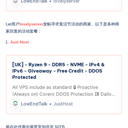
LowEndTalk
lovelyserver
Let用户
lovelyserver
发帖寻求复活节活动的商家。以下是各种商
家回复的活动套餐：
Just Host
[UK] - Ryzen 9 - DDR5 - NVME - IPv4 &
IPv6 - Giveaway - Free Credit - DDOS
Protected
All VPS include as standard 🔒 Proactive
(Always on) Corero DDOS Protection 💽 Daily
Backups ⚙️ Virtualizor Control Panel ⌚ Instant
LowEndTalk
JustHost
Deployment* ✨ United Kingdom Based
Support ******** Looking Glass ******* 🌍
http://lg.xhosts.uk/ ******** Discord Server
将在此优惠中将带宽加倍至 50TB