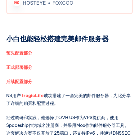
HOSTEYE
FOXCOO
传家宝出售/交易、开源项目介绍、新脚本推荐、教
程推荐以及薅羊毛的方法等等内容。请发挥你的创
意。稿件内容不必限于即时新闻，但请简洁明了。
活动详细规则如下： 有效投稿奖励： * 所有提交有
效信息并留下有效联系方式的投稿者，无论其投稿
小白也能轻松搭建完美邮件服务器
是否被采用，每周日都有机会参与抽奖。 * 每周将
随机抽取三名获奖者，每位获奖者将获得一张中介
预先配置部分
服务五折优惠券。 * 每周将随机抽取一名获奖者，
每位获奖者将获得一张中介服务三折优惠券。 被采
正式部署部分
纳投稿奖励： * 被采用的投稿将直接获得一张中介
服务一折优惠券。 月度有效投稿数量统计奖励： *
后续配置部分
每月最后一天，根据后台统计的相同联系方式和相
NS用户
TragicLife
成功搭建了一套完美的邮件服务器，为此分享
同网站注册的电子邮箱账户下的非垃圾投稿数量，
了详细的购买和配置过程。
进行如下奖励分配： * 最多投稿数量的个人将获得
一个月的等级一的自选LXC小鸡。 * 排位第二和第
经过调研和实践，他选择了OVH US作为VPS提供商，使用
三的个人将分别获得一张中介服务免费优惠券。 月
Spaceship作为域名注册商，并采用Mox作为邮件服务器工具。
度被采纳投稿数量统计奖励： * 每月最后一天，根
这套解决方案不仅开放了25端口，还支持IPv6，并通过DNSSEC
据后台统计的相同联系HOSTEYEFOXCOO 站内归