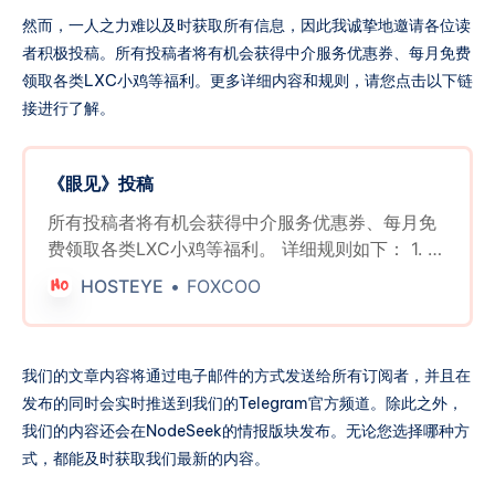
然而，一人之力难以及时获取所有信息，因此我诚挚地邀请各位读
者积极投稿。所有投稿者将有机会获得中介服务优惠券、每月免费
领取各类LXC小鸡等福利。更多详细内容和规则，请您点击以下链
接进行了解。
《眼见》投稿
所有投稿者将有机会获得中介服务优惠券、每月免
费领取各类LXC小鸡等福利。 详细规则如下： 1. 有
效投稿奖励： * 所有提交有效信息并留下有效联系
HOSTEYE
FOXCOO
方式的投稿者，无论其投稿是否被采用，每周日都
有机会参与抽奖。 * 每周将随机抽取三名获奖者，
每位获奖者将获得一张中介服务五折优惠券。 2. 被
我们的文章内容将通过电子邮件的方式发送给所有订阅者，并且在
采纳投稿奖励： * 被采用的投稿将直接获得一张中
发布的同时会实时推送到我们的Telegram官方频道。除此之外，
介服务免费优惠券。 3. 月度有效投稿数量统计奖
我们的内容还会在NodeSeek的情报版块发布。无论您选择哪种方
励： * 每月最后一天，根据后台统计的相同联系方
式，都能及时获取我们最新的内容。
式和相同网站注册的电子邮箱账户下的非垃圾投稿
数量，进行如下奖励分配： * 最多投稿数量的个人