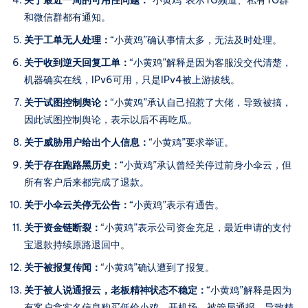
和微信群都有通知。
关于工单无人处理：
“小黄鸡”确认事情太多，无法及时处理。
关于收到逆天回复工单：
“小黄鸡”解释是因为客服没交代清楚，
机器确实在线，IPv6可用，只是IPv4被上游拔线。
关于试图控制舆论：
“小黄鸡”承认自己招惹了大佬，导致被搞，
因此试图控制舆论，表示以后不再吃瓜。
关于威胁用户给出个人信息：
“小黄鸡”要求举证。
关于存在跑路黑历史：
“小黄鸡”承认曾经关停过前身小伞云，但
所有客户后来都完成了退款。
关于小伞云关停无公告：
“小黄鸡”表示有通告。
关于资金链断裂：
“小黄鸡”表示公司资金充足，最近申请的支付
宝退款持续原路退回中。
关于被报复传闻：
“小黄鸡”确认遭到了报复。
关于被人说通报云，老板精神状态不稳定：
“小黄鸡”解释是因为
有客户拿实名信息购买低价小鸡，开机场，被管局通报，导致精