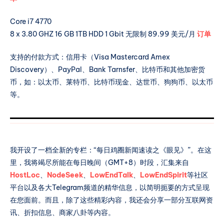
Core i7 4770
8 x 3.80 GHZ 16 GB 1TB HDD 1 Gbit 无限制 89.99 美元/月
订单
支持的付款方式：信用卡（Visa Mastercard Amex
Discovery）、PayPal、Bank Tarnsfer、比特币和其他加密货
币，如：以太币、莱特币、比特币现金、达世币、狗狗币、以太币
等。
我开设了一档全新的专栏：“每日鸡圈新闻速读之《眼见》”。在这
里，我将竭尽所能在每日晚间（GMT+8）时段，汇集来自
HostLoc
、
NodeSeek
、
LowEndTalk
、
LowEndSpirit
等社区
平台以及各大Telegram频道的精华信息，以简明扼要的方式呈现
在您面前。而且，除了这些精彩内容，我还会分享一部分互联网资
讯、折扣信息、商家八卦等内容。