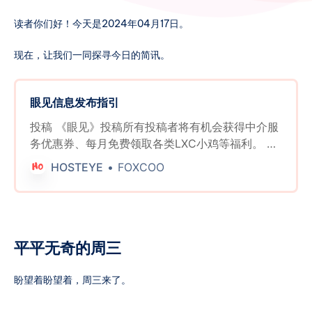
读者你们好！今天是2024年04月17日。
现在，让我们一同探寻今日的简讯。
眼见信息发布指引
投稿 《眼见》投稿所有投稿者将有机会获得中介服
务优惠券、每月免费领取各类LXC小鸡等福利。 欢
迎分享商家活动、最新产品发布、商家/行业八卦、
HOSTEYE
FOXCOO
传家宝出售/交易、开源项目介绍、新脚本推荐、教
程推荐以及薅羊毛的方法等等内容。请发挥你的创
意。稿件内容不必限于即时新闻，但请简洁明了。
活动详细规则如下： 有效投稿奖励： * 所有提交有
效信息并留下有效联系方式的投稿者，无论其投稿
平平无奇的周三
是否被采用，每周日都有机会参与抽奖。 * 每周将
随机抽取三名获奖者，每位获奖者将获得一张中介
盼望着盼望着，周三来了。
服务五折优惠券。 * 每周将随机抽取一名获奖者，
每位获奖者将获得一张中介服务三折优惠券。 被采