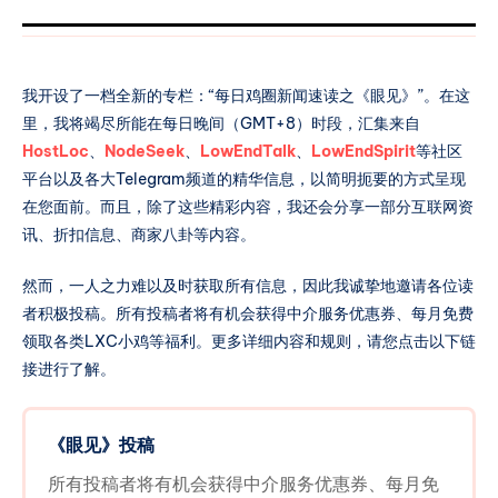
纳投稿奖励： * 被采用的投稿将直接获得一张中介
服务一折优惠券。 月度有效投稿数量统计奖励： *
每月最后一天，根据后台统计的相同联系方式和相
我开设了一档全新的专栏：“每日鸡圈新闻速读之《眼见》”。在这
同网站注册的电子邮箱账户下的非垃圾投稿数量，
里，我将竭尽所能在每日晚间（GMT+8）时段，汇集来自
进行如下奖励分配： * 最多投稿数量的个人将获得
HostLoc
、
NodeSeek
、
LowEndTalk
、
LowEndSpirit
等社区
一个月的等级一的自选LXC小鸡。 * 排位第二和第
平台以及各大Telegram频道的精华信息，以简明扼要的方式呈现
三的个人将分别获得一张中介服务免费优惠券。 月
在您面前。而且，除了这些精彩内容，我还会分享一部分互联网资
度被采纳投稿数量统计奖励： * 每月最后一天，根
讯、折扣信息、商家八卦等内容。
据后台统计的相同联系HOSTEYEFOXCOO 站内归
档
然而，一人之力难以及时获取所有信息，因此我诚挚地邀请各位读
者积极投稿。所有投稿者将有机会获得中介服务优惠券、每月免费
领取各类LXC小鸡等福利。更多详细内容和规则，请您点击以下链
接进行了解。
《眼见》投稿
所有投稿者将有机会获得中介服务优惠券、每月免