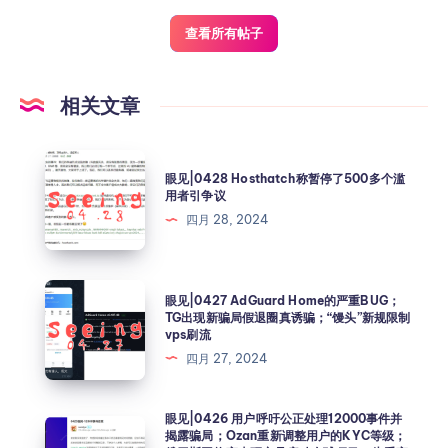
查看所有帖子
相关文章
眼见|0428 Hosthatch称暂停了500多个滥
用者引争议
四月 28, 2024
眼见|0427 AdGuard Home的严重BUG；
TG出现新骗局假退圈真诱骗；“馒头”新规限制
vps刷流
四月 27, 2024
眼见|0426 用户呼吁公正处理12000事件并
揭露骗局；Ozan重新调整用户的KYC等级；