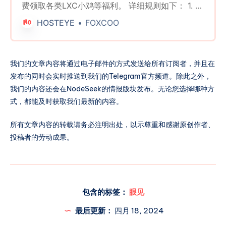
费领取各类LXC小鸡等福利。 详细规则如下： 1. 有
效投稿奖励： * 所有提交有效信息并留下有效联系
HOSTEYE
FOXCOO
方式的投稿者，无论其投稿是否被采用，每周日都
有机会参与抽奖。 * 每周将随机抽取三名获奖者，
每位获奖者将获得一张中介服务五折优惠券。 2. 被
我们的文章内容将通过电子邮件的方式发送给所有订阅者，并且在
采纳投稿奖励： * 被采用的投稿将直接获得一张中
发布的同时会实时推送到我们的Telegram官方频道。除此之外，
介服务免费优惠券。 3. 月度有效投稿数量统计奖
我们的内容还会在NodeSeek的情报版块发布。无论您选择哪种方
励： * 每月最后一天，根据后台统计的相同联系方
式，都能及时获取我们最新的内容。
式和相同网站注册的电子邮箱账户下的非垃圾投稿
数量，进行如下奖励分配： * 最多投稿数量的个人
所有文章内容的转载请务必注明出处，以示尊重和感谢原创作者、
将获得一周的sonet/hkt/cmhk/hinet自选lxc小鸡。
投稿者的劳动成果。
* 排位第二和第三的个人将分别获得三张中介服务
免费优惠券。 4. 月度被采纳投稿数量统计奖励： *
每月最后一天，根据后台统计的相同联系方式和相
同网站注册的电子邮箱账户下的被采纳投稿数量，
进行如下奖励分配： * 最多被采纳的个人将获得一
包含的标签：
眼见
个月的sonet/hkt/cmhk/hinet自选lxc小鸡。 * 排
最后更新：
四月 18, 2024