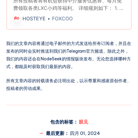
所有投稿者将有机会获得中介服务优惠券、每月免
费领取各类LXC小鸡等福利。 详细规则如下： 1. 有
效投稿奖励： * 所有提交有效信息并留下有效联系
HOSTEYE
FOXCOO
方式的投稿者，无论其投稿是否被采用，每周日都
有机会参与抽奖。 * 每周将随机抽取三名获奖者，
每位获奖者将获得一张中介服务五折优惠券。 2. 被
我们的文章内容将通过电子邮件的方式发送给所有订阅者，并且在
采纳投稿奖励： * 被采用的投稿将直接获得一张中
发布的同时会实时推送到我们的Telegram官方频道。除此之外，
介服务免费优惠券。 3. 月度有效投稿数量统计奖
我们的内容还会在NodeSeek的情报版块发布。无论您选择哪种方
励： * 每月最后一天，根据后台统计的相同联系方
式，都能及时获取我们最新的内容。
式和相同网站注册的电子邮箱账户下的非垃圾投稿
数量，进行如下奖励分配： * 最多投稿数量的个人
所有文章内容的转载请务必注明出处，以示尊重和感谢原创作者、
将获得一周的sonet/hkt/cmhk/hinet自选lxc小鸡。
投稿者的劳动成果。
* 排位第二和第三的个人将分别获得三张中介服务
免费优惠券。 4. 月度被采纳投稿数量统计奖励： *
每月最后一天，根据后台统计的相同联系方式和相
同网站注册的电子邮箱账户下的被采纳投稿数量，
进行如下奖励分配： * 最多被采纳的个人将获得一
包含的标签：
眼见
个月的sonet/hkt/cmhk/hinet自选lxc小鸡。 * 排
最后更新：
四月 01, 2024