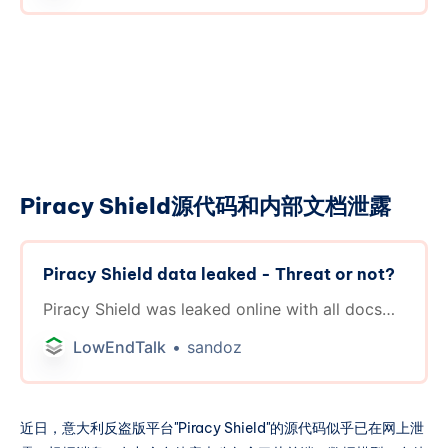
程推荐以及薅羊毛的方法等等内容。请发挥你的创
意。稿件内容不必限于即时新闻，但请简洁明了。
活动详细规则如下： 有效投稿奖励： * 所有提交有
效信息并留下有效联系方式的投稿者，无论其投稿
是否被采用，每周日都有机会参与抽奖。 * 每周将
随机抽取三名获奖者，每位获奖者将获得一张中介
服务五折优惠券。 * 每周将随机抽取一名获奖者，
每位获奖者将获得一张中介服务三折优惠券。 被采
Piracy Shield源代码和内部文档泄露
纳投稿奖励： * 被采用的投稿将直接获得一张中介
服务一折优惠券。 月度有效投稿数量统计奖励： *
每月最后一天，根据后台统计的相同联系方式和相
Piracy Shield data leaked - Threat or not?
同网站注册的电子邮箱账户下的非垃圾投稿数量，
进行如下奖励分配： * 最多投稿数量的个人将获得
Piracy Shield was leaked online with all docs…
一个月的等级一的自选LXC小鸡。 * 排位第二和第
LowEndTalk
sandoz
三的个人将分别获得一张中介服务免费优惠券。 月
度被采纳投稿数量统计奖励： * 每月最后一天，根
据后台统计的相同联系HOSTEYEFOXCOO 站内归
档
近日，意大利反盗版平台"Piracy Shield"的源代码似乎已在网上泄