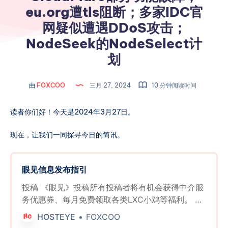
eu.org遭tls阻断；多家IDC官
网疑似遭遇DDoS攻击；
NodeSeek的NodeSelect计
划
由
FOXCOO
三月 27, 2024
10 分钟阅读时间
读者你们好！今天是2024年3月27日。
现在，让我们一同探寻今日的简讯。
眼见信息发布指引
投稿 《眼见》投稿所有投稿者将有机会获得中介服
务优惠券、每月免费领取各类LXC小鸡等福利。 欢
迎分享商家活动、最新产品发布、商家/行业八卦、
HOSTEYE
FOXCOO
传家宝出售/交易、开源项目介绍、新脚本推荐、教