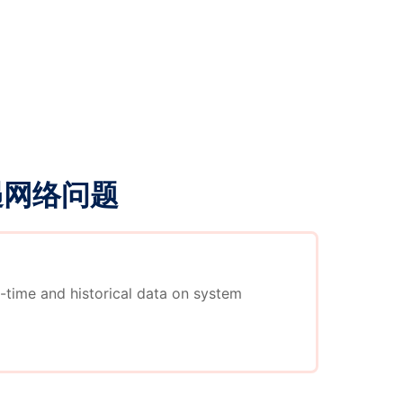
系方式的投稿者，
与抽奖。 * 每
获得一张中介服
获奖者，每位获奖
纳投稿奖励： *
折优惠券。 月
一天，根据后台统
邮箱账户下的非
遇网络问题
最多投稿数量的个
 * 排位第二和
优惠券。 月度
一天，根据后台统
归档
-time and historical data on system