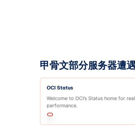
励： * 所有提交有效信息并留下有效联
无论其投稿是否被采用，每周日都有机会参
周将随机抽取三名获奖者，每位获奖者将
务五折优惠券。 * 每周将随机抽取一名
者将获得一张中介服务三折优惠券。 被采
被采用的投稿将直接获得一张中介服务一
度有效投稿数量统计奖励： * 每月最后
计的相同联系方式和相同网站注册的电子
甲骨文部分服务器遭
垃圾投稿数量，进行如下奖励分配： * 
人将获得一个月的等级一的自选LXC小鸡。
第三的个人将分别获得一张中介服务免费
被采纳投稿数量统计奖励： * 每月最后
OCI Status
计的相同联系HOSTEYEFOXCOO 站内
Welcome to OCI’s Status home for real
performance.