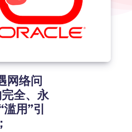
遭遇网络问
的完全、永
“滥用”引
；