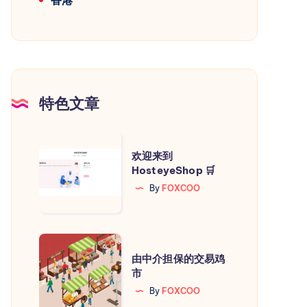
特色文章
欢
欢迎来到
迎
HosteyeShop 🛒
来
By
FOXCOO
到
HosteyeShop
🛒
由
由中介担保的交易鸡
中
市
介
By
FOXCOO
担