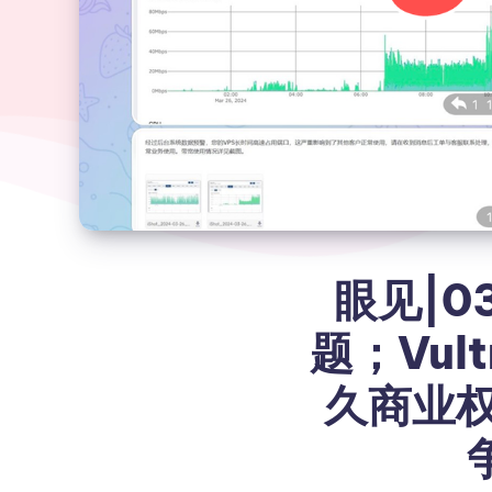
眼见|0
题；Vu
久商业权