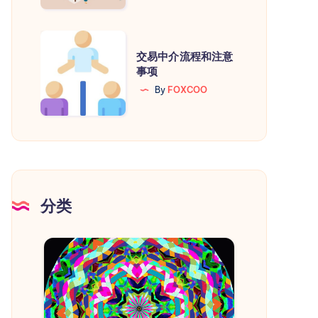
保
的
交
交
交易中介流程和注意
易
事项
易
中
By
FOXCOO
鸡
介
市
流
程
和
注
意
分类
事
项