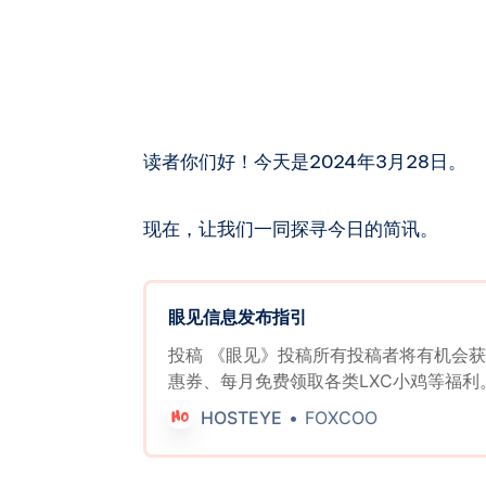
读者你们好！今天是2024年3月28日。
现在，让我们一同探寻今日的简讯。
眼见信息发布指引
投稿 《眼见》投稿所有投稿者将有机会
惠券、每月免费领取各类LXC小鸡等福利
活动、最新产品发布、商家/行业八卦、传
HOSTEYE
FOXCOO
易、开源项目介绍、新脚本推荐、教程推
方法等等内容。请发挥你的创意。稿件内
新闻，但请简洁明了。 活动详细规则如下