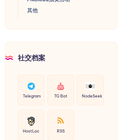
其他
社交档案
Telegram
TG Bot
NodeSeek
HostLoc
RSS